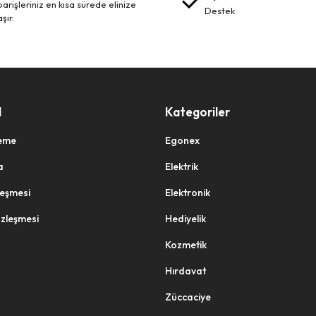
destek
aşır.
l
Kategoriler
eme
Egonex
a
Elektrik
zleşmesi
Elektronik
özleşmesi
Hediyelik
Kozmetik
Hırdavat
Züccaciye