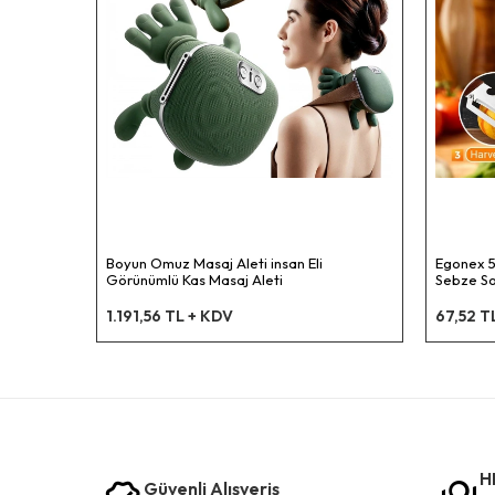
Boyun Omuz Masaj Aleti insan Eli
Egonex 5
Görünümlü Kas Masaj Aleti
Sebze Soy
Açacağı 
1.191,56 TL + KDV
67,52 T
H
Güvenli Alışveriş