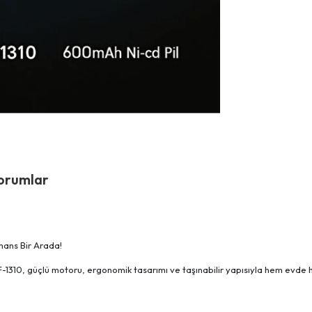
orumlar
rmans Bir Arada!
 RF-1310, güçlü motoru, ergonomik tasarımı ve taşınabilir yapısıyla hem evd