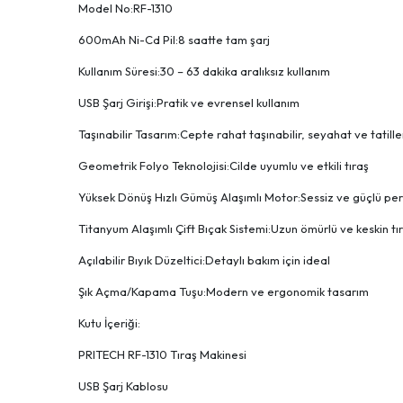
Model No:RF-1310
600mAh Ni-Cd Pil:8 saatte tam şarj
Kullanım Süresi:30 – 63 dakika aralıksız kullanım
USB Şarj Girişi:Pratik ve evrensel kullanım
Taşınabilir Tasarım:Cepte rahat taşınabilir, seyahat ve tatiller
Geometrik Folyo Teknolojisi:Cilde uyumlu ve etkili tıraş
Yüksek Dönüş Hızlı Gümüş Alaşımlı Motor:Sessiz ve güçlü p
Titanyum Alaşımlı Çift Bıçak Sistemi:Uzun ömürlü ve keskin tı
Açılabilir Bıyık Düzeltici:Detaylı bakım için ideal
Şık Açma/Kapama Tuşu:Modern ve ergonomik tasarım
Kutu İçeriği:
PRITECH RF-1310 Tıraş Makinesi
USB Şarj Kablosu