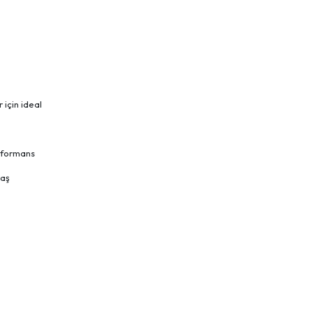
 için ideal
erformans
raş