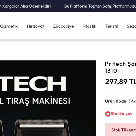
olar Alıcı Ödemelidir!
Bu Platform Toptan Satış Platformudur.
Kozmetik
Hırdavat
Züccaciye
Plastik
Tekstil
Sezo
Pritech Şa
1310
297,89 T
Ürün Kodu:
TA-
Stokta yok
Stok Tükenmi