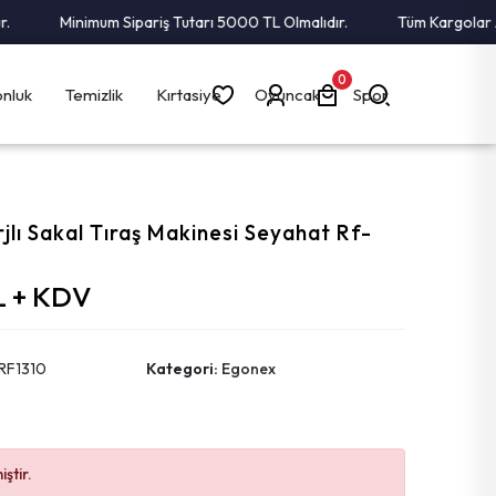
Minimum Sipariş Tutarı 5000 TL Olmalıdır.
Tüm Kargolar Alıcı 
0
nluk
Temizlik
Kırtasiye
Oyuncak
Spor
rjlı Sakal Tıraş Makinesi Seyahat Rf-
L + KDV
RF1310
Kategori:
Egonex
ştir.