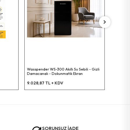
Panther P
Lamba
119,16 T
Wasspender WS-300 Akıllı Su Sebili - Gizli
Damacanalı - Dokunmatik Ekran
9.028,87 TL + KDV
SORUNSUZ İADE