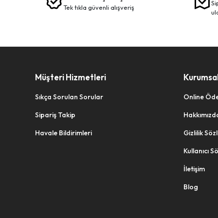
siparişleriniz en kısa sürede elinize
tek tikla güvenli̇ alişveri̇ş
ul
Müşteri Hizmetleri
Kurumsa
Sıkça Sorulan Sorular
Online Öd
Sipariş Takip
Hakkımızd
Havale Bildirimleri
Gizlilik Sö
Kullanıcı S
İletişim
Blog