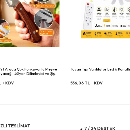
'i 1 Arada Çok Fonksiyonlu Meyve
Tavan Tipi Vantilatör Led 6 Kanatlı
acağı, Jülyen Dilimleyici ve Şişe
– Ahşap Saplı Paslanmaz Çelik
L + KDV
556,06 TL + KDV
IZLI TESLİMAT
7 / 24 DESTEK