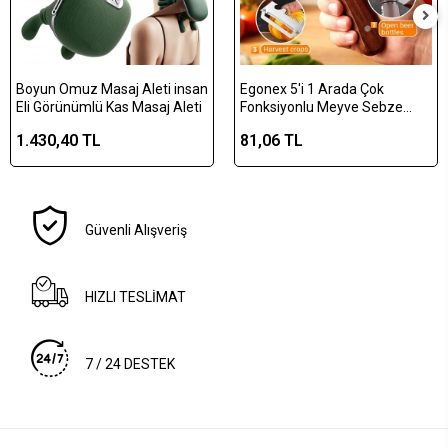
Boyun Omuz Masaj Aleti insan
Egonex 5'i 1 Arada Çok
Eli Görünümlü Kas Masaj Aleti
Fonksiyonlu Meyve Sebze
Soyacağı, Jülyen Dilimleyici ve
1.430,40 TL
81,06 TL
Şişe Açacağı – Ahşap Saplı
Paslanmaz Çelik
Güvenli Alışveriş
HIZLI TESLİMAT
7 / 24 DESTEK