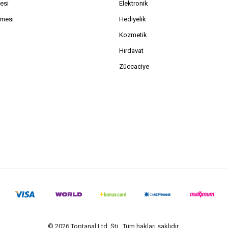
esi
Elektronik
şmesi
Hediyelik
Kozmetik
Hırdavat
Züccaciye
© 2026 Toptanal Ltd. Şti.. Tüm hakları saklıdır.