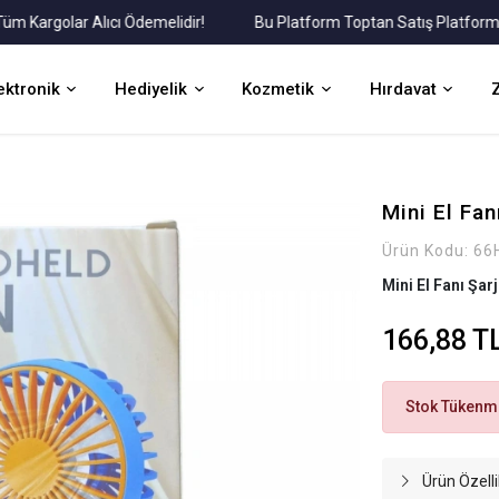
rgolar Alıcı Ödemelidir!
Bu Platform Toptan Satış Platformudur.
ektronik
Hediyelik
Kozmetik
Hırdavat
Mini El Fan
Ürün Kodu:
66
Mini El Fanı Şar
166,88 T
Stok Tükenmi
Ürün Özelli