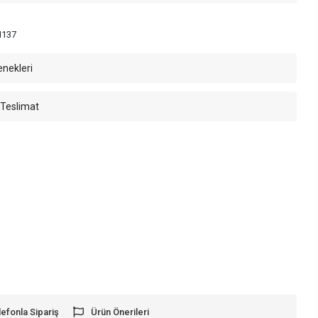
 H137
enekleri
 Teslimat
lefonla Sipariş
Ürün Önerileri