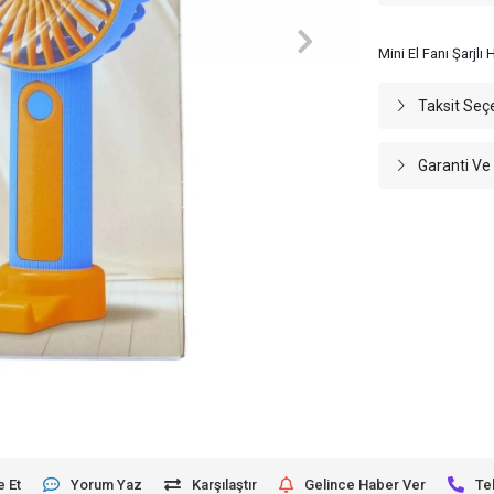
Mini El Fanı Şarjlı
Taksit Seç
Garanti Ve
e Et
Yorum Yaz
Karşılaştır
Gelince Haber Ver
Te