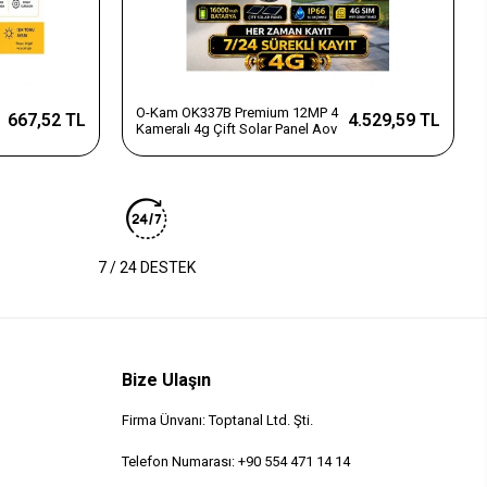
O-Kam OK337B Premium 12MP 4
667,52 TL
4.529,59 TL
Kameralı 4g Çift Solar Panel Aov
7 / 24 DESTEK
Bize Ulaşın
Firma Ünvanı: Toptanal Ltd. Şti.
Telefon Numarası: +90 554 471 14 14