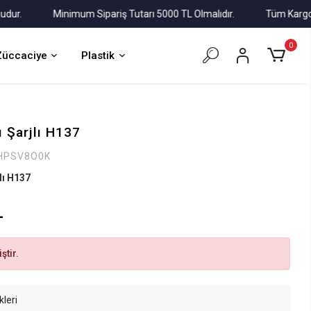
Minimum Sipariş Tutarı 5000 TL Olmalıdır.
Tüm Kargolar Alı
0
Züccaciye
Plastik
ı Şarjlı H137
HPSV8O0K
jlı H137
L
ştir.
kleri