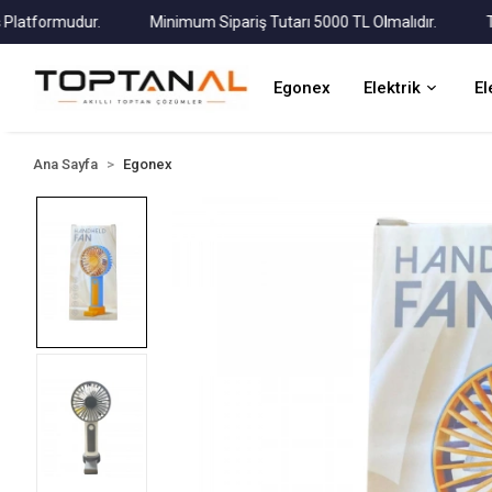
formudur.
Minimum Sipariş Tutarı 5000 TL Olmalıdır.
Tüm Ka
Egonex
Elektrik
El
Ana Sayfa
Egonex