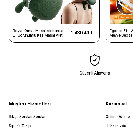
Boyun Omuz Masaj Aleti insan
Egonex 5'i 1
1.430,40 TL
Eli Görünümlü Kas Masaj Aleti
Meyve Sebze 
Dilimleyici v
Saplı Paslanm
Güvenli Alışveriş
Müşteri Hizmetleri
Kurumsal
Sıkça Sorulan Sorular
Online Ödeme
Sipariş Takip
Hakkımızda