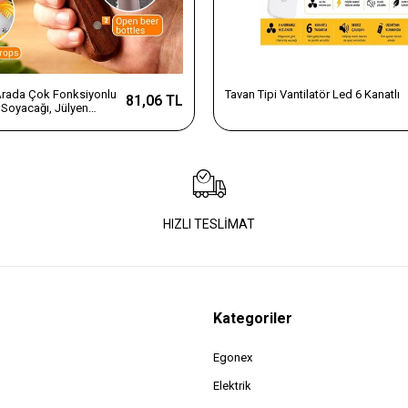
 Arada Çok Fonksiyonlu
Tavan Tipi Vantilatör Led 6 Kanatlı
81,06 TL
Soyacağı, Jülyen
e Şişe Açacağı – Ahşap
az Çelik
HIZLI TESLİMAT
Kategoriler
Egonex
Elektrik