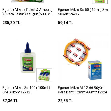
Egonex Mikro ( Paket & Ambalaj
Egonex Mikro Ss-50 ( 60ml ) Sıvı
) ( Para Lastik ) Kauçuk (500 Gr)
Silikon*24x12
(boy:220mm & Kalınlık:140mm &
235,20 TL
59,14 TL
Genişlik:140mm )*40
Egonex Mikro Ss-100 ( 100ml )
Egonex Mikro M-12-66 Büyük
Sıvı Silikon*12x12
Para Bantı 12mmx66mt*12x24
87,36 TL
22,85 TL