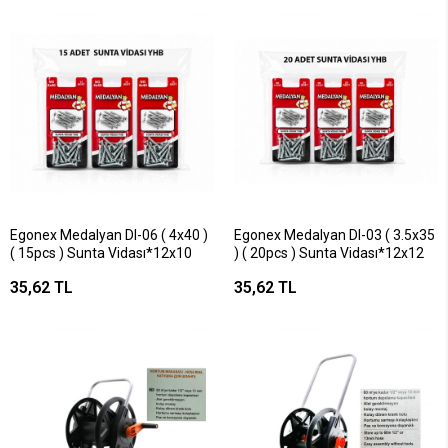
Egonex Medalyan Dl-06 ( 4x40 )
Egonex Medalyan Dl-03 ( 3.5x35
( 15pcs ) Sunta Vidası*12x10
) ( 20pcs ) Sunta Vidası*12x12
35,62 TL
35,62 TL