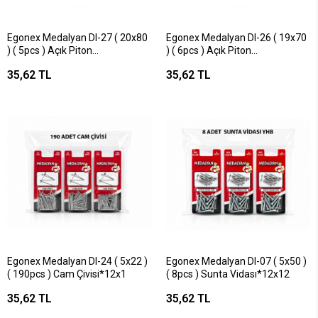
Egonex Medalyan Dl-27 ( 20x80
Egonex Medalyan Dl-26 ( 19x70
) ( 5pcs ) Açık Piton
) ( 6pcs ) Açık Piton
Dübelli*12x12
Dübelli*12x12
35,62 TL
35,62 TL
Egonex Medalyan Dl-24 ( 5x22 )
Egonex Medalyan Dl-07 ( 5x50 )
( 190pcs ) Cam Çivisi*12x1
( 8pcs ) Sunta Vidası*12x12
35,62 TL
35,62 TL