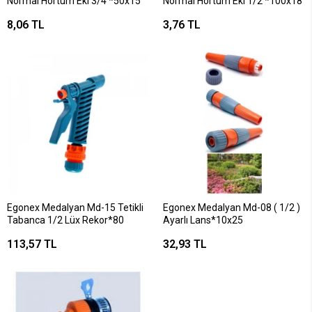
Normal Hortum Eki 3/4 *50x15
Normal Hortum Eki 1/2 *100x18
8,06 TL
3,76 TL
Egonex Medalyan Md-15 Tetikli
Egonex Medalyan Md-08 ( 1/2 )
Tabanca 1/2 Lüx Rekor*80
Ayarlı Lans*10x25
113,57 TL
32,93 TL