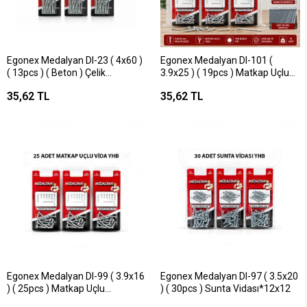
Egonex Medalyan Dl-23 ( 4x60 )
Egonex Medalyan Dl-101 (
( 13pcs ) ( Beton ) Çelik
3.9x25 ) ( 19pcs ) Matkap Uçlu
Çivi*12x12
Vida*12x12
35,62 TL
35,62 TL
Egonex Medalyan Dl-99 ( 3.9x16
Egonex Medalyan Dl-97 ( 3.5x20
) ( 25pcs ) Matkap Uçlu
) ( 30pcs ) Sunta Vidası*12x12
Vida*12x12