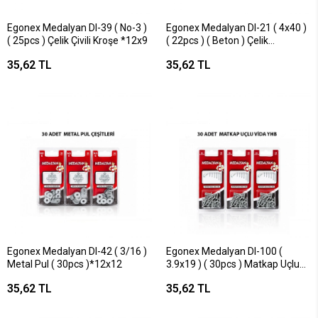
Egonex Medalyan Dl-39 ( No-3 )
Egonex Medalyan Dl-21 ( 4x40 )
( 25pcs ) Çelik Çivili Kroşe *12x9
( 22pcs ) ( Beton ) Çelik
Çivi*12x12
35,62 TL
35,62 TL
Egonex Medalyan Dl-42 ( 3/16 )
Egonex Medalyan Dl-100 (
Metal Pul ( 30pcs )*12x12
3.9x19 ) ( 30pcs ) Matkap Uçlu
Vida*12x12
35,62 TL
35,62 TL