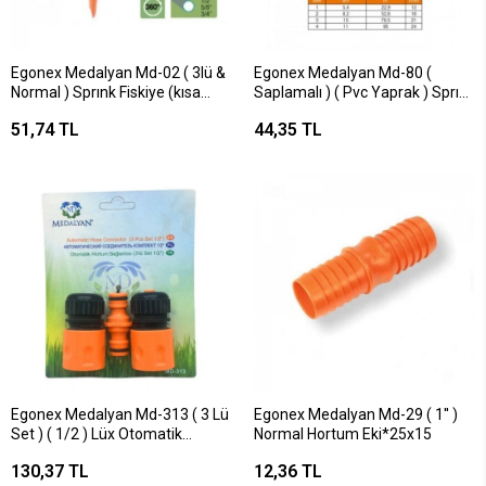
Egonex Medalyan Md-02 ( 3lü &
Egonex Medalyan Md-80 (
Normal ) Sprınk Fiskiye (kısa
Saplamalı ) ( Pvc Yaprak ) Sprınk
Meme)*5x15
Fiskiye*10x10
51,74 TL
44,35 TL
Egonex Medalyan Md-313 ( 3 Lü
Egonex Medalyan Md-29 ( 1'' )
Set ) ( 1/2 ) Lüx Otomatik
Normal Hortum Eki*25x15
Hortum Eki Bağlantısı*20x6
130,37 TL
12,36 TL