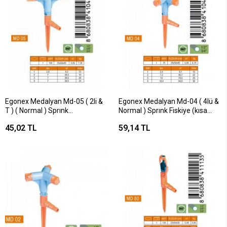
Egonex Medalyan Md-05 ( 2li &
Egonex Medalyan Md-04 ( 4lü &
T ) ( Normal ) Sprınk
Normal ) Sprınk Fiskiye (kısa
Fiskiye*10x10
Meme)*5x15
45,02 TL
59,14 TL