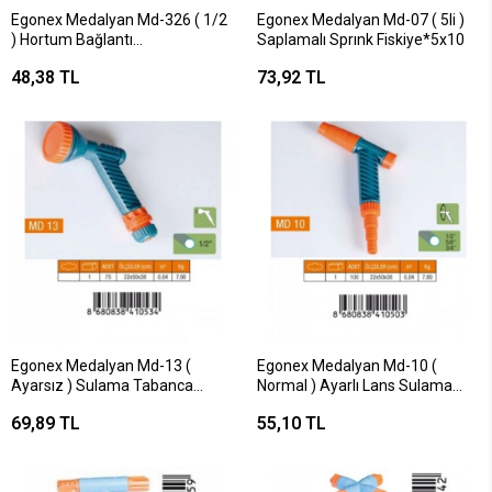
Egonex Medalyan Md-326 ( 1/2
Egonex Medalyan Md-07 ( 5li )
) Hortum Bağlantı
Saplamalı Sprınk Fiskiye*5x10
Adaptörü*60x12
48,38 TL
73,92 TL
Egonex Medalyan Md-13 (
Egonex Medalyan Md-10 (
Ayarsız ) Sulama Tabanca
Normal ) Ayarlı Lans Sulama
Süzek ( 1/2 Lüx Rekor )*10x7.5
Tabancası ( 1/2- 5/8- 3/4 Rekor
69,89 TL
55,10 TL
)*10x10