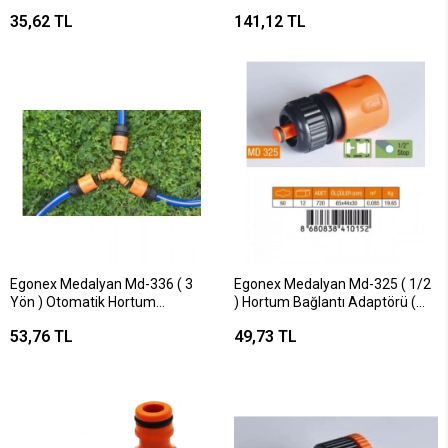
Çivi*12x12
Plastik ) ( Duvara Monte )*20=k
35,62 TL
141,12 TL
Egonex Medalyan Md-336 ( 3
Egonex Medalyan Md-325 ( 1/2
Yön ) Otomatik Hortum
) Hortum Bağlantı Adaptörü (
Bağlantısı*10x24
Stoplu )*60x12
53,76 TL
49,73 TL