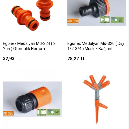
Egonex Medalyan Md-324 ( 2
Egonex Medalyan Md-320 ( Dişi
Yön ) Otomatik Hortum
1/2-3/4 ) Musluk Bağlantı
Bağlantısı*10x172.8
Adaptörü*100x12
32,93 TL
28,22 TL