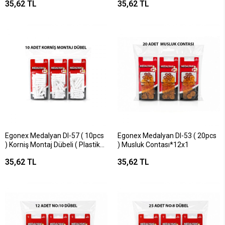
35,62 TL
35,62 TL
Egonex Medalyan Dl-57 ( 10pcs
Egonex Medalyan Dl-53 ( 20pcs
) Korniş Montaj Dübeli ( Plastik
) Musluk Contası*12x1
Çivili )*12x9
35,62 TL
35,62 TL