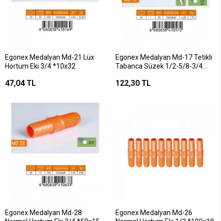
Egonex Medalyan Md-21 Lüx
Egonex Medalyan Md-17 Tetikli
Hortum Eki 3/4 *10x32
Tabanca Süzek 1/2-5/8-3/4
Normal Rekor*55
47,04 TL
122,30 TL
Egonex Medalyan Md-28
Egonex Medalyan Md-26