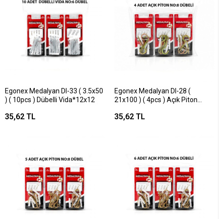
Egonex Medalyan Dl-33 ( 3.5x50
Egonex Medalyan Dl-28 (
) ( 10pcs ) Dübelli Vida*12x12
21x100 ) ( 4pcs ) Açık Piton
Dübelli*12x12
35,62 TL
35,62 TL