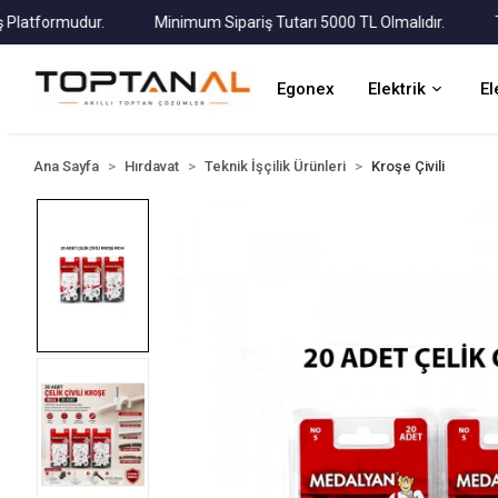
tformudur.
Minimum Sipariş Tutarı 5000 TL Olmalıdır.
Tüm K
Egonex
Elektrik
El
Ana Sayfa
Hırdavat
Teknik İşçilik Ürünleri
Kroşe Çivili