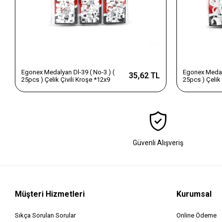
Egonex Medalyan Dl-39 ( No-3 ) (
Egonex Medaly
35,62 TL
25pcs ) Çelik Çivili Kroşe *12x9
25pcs ) Çelik
Güvenli Alışveriş
Müşteri Hizmetleri
Kurumsal
Sıkça Sorulan Sorular
Online Ödeme