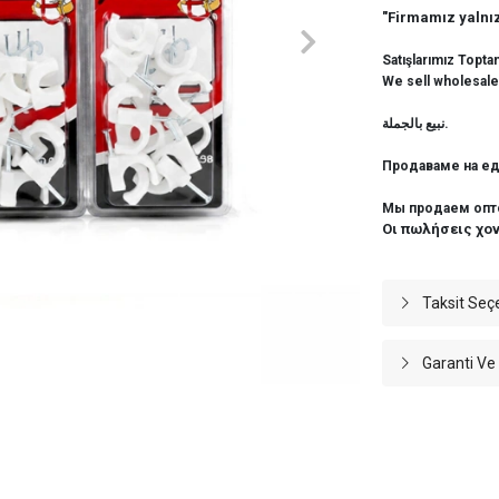
"Firmamız yalnız
Satışlarımız Topta
We sell wholesale
نبيع بالجملة.
Продаваме на ед
Мы продаем опт
Οι πωλήσεις χο
Taksit Seç
Garanti Ve