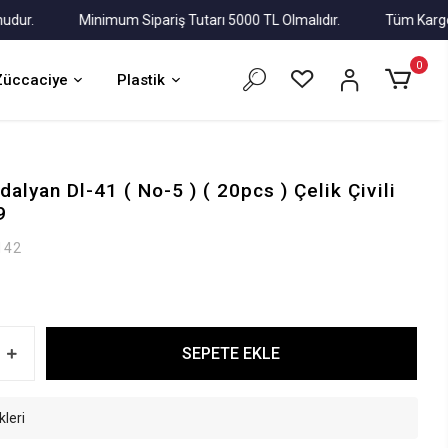
.
Minimum Sipariş Tutarı 5000 TL Olmalıdır.
Tüm Kargolar Al
0
Züccaciye
Plastik
lyan Dl-41 ( No-5 ) ( 20pcs ) Çelik Çivili
9
142
SEPETE EKLE
kleri