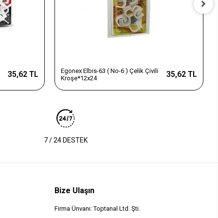
Egonex Elbis-63 ( No-6 ) Çelik Çivili
35,62 TL
35,62 TL
Kroşe*12x24
7 / 24 DESTEK
Bize Ulaşın
Firma Ünvanı: Toptanal Ltd. Şti.