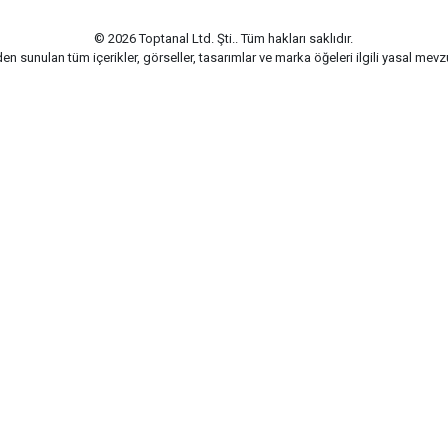
© 2026 Toptanal Ltd. Şti.. Tüm hakları saklıdır.
n sunulan tüm içerikler, görseller, tasarımlar ve marka öğeleri ilgili yasal me
G-Soft | E-ticaret paketleri ile hazırlanmıştır.