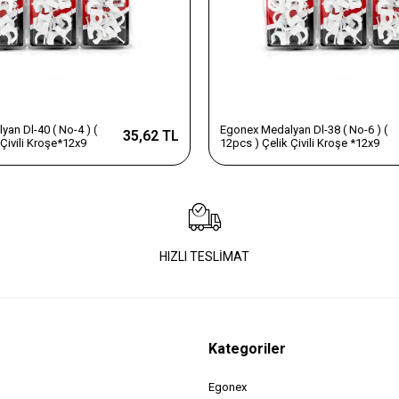
an Dl-40 ( No-4 ) (
Egonex Medalyan Dl-38 ( No-6 ) (
35,62 TL
 Çivili Kroşe*12x9
12pcs ) Çelik Çivili Kroşe *12x9
HIZLI TESLİMAT
Kategoriler
Egonex