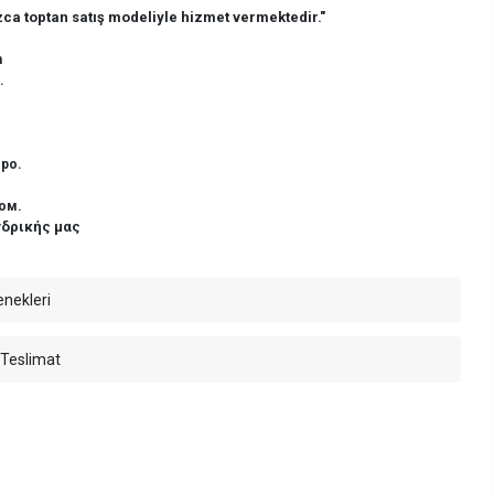
ca toptan satış modeliyle hizmet vermektedir."
n
.
ро.
ом.
νδρικής μας
enekleri
 Teslimat