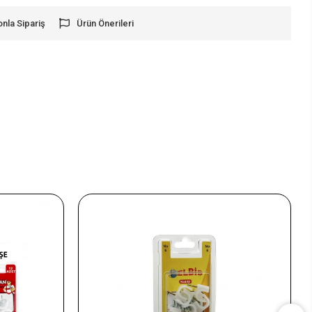
onla Sipariş
Ürün Önerileri