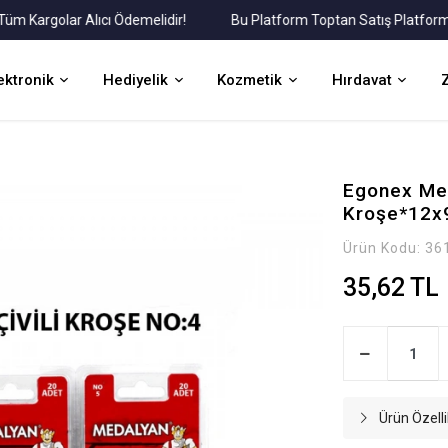
argolar Alıcı Ödemelidir!
Bu Platform Toptan Satış Platformudur
ektronik
Hediyelik
Kozmetik
Hırdavat
Egonex Meda
Kroşe*12x
Ürün Kodu:
36
35,62 TL
Ürün Özelli