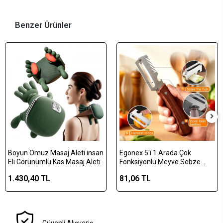
Benzer Ürünler
Boyun Omuz Masaj Aleti insan
Egonex 5'i 1 Arada Çok
Eli Görünümlü Kas Masaj Aleti
Fonksiyonlu Meyve Sebze
Soyacağı, Jülyen Dilimleyici ve
1.430,40 TL
81,06 TL
Şişe Açacağı – Ahşap Saplı
Paslanmaz Çelik
Güvenli Alışveriş