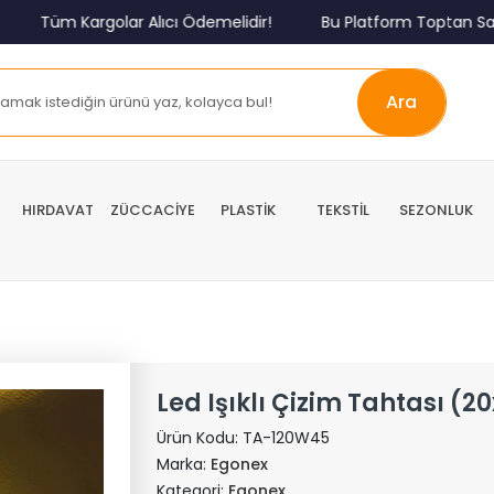
Tüm Kargolar Alıcı Ödemelidir!
Bu Platform Toptan Satış P
Ara
HIRDAVAT
ZÜCCACİYE
PLASTİK
TEKSTİL
SEZONLUK
Led Işıklı Çizim Tahtası (
Ürün Kodu:
TA-120W45
Marka:
Egonex
Kategori:
Egonex