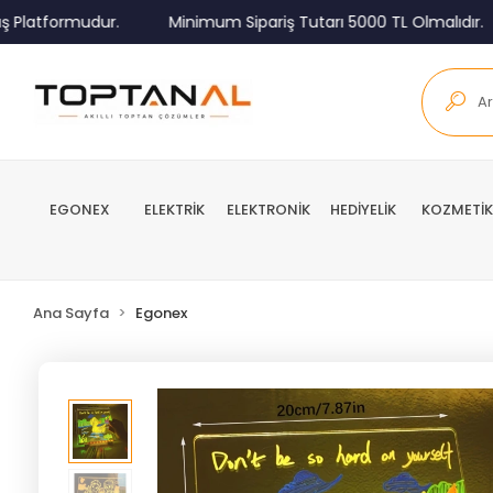
atformudur.
Minimum Sipariş Tutarı 5000 TL Olmalıdır.
EGONEX
ELEKTRİK
ELEKTRONİK
HEDİYELİK
KOZMETİK
Ana Sayfa
Egonex