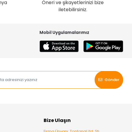
nya
Öneri ve şikayetlerinizi bize
iletebilirsiniz.
Mobil Uygulamalarımız
Gönder
Bize Ulaşın
Firma Ünvanı: Toptanal Ltd. Şti.