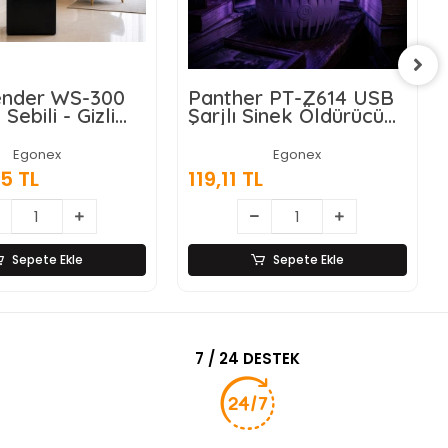
nder WS-300
Panther PT-Z614 USB
 Sebili - Gizli
Şarjlı Sinek Öldürücü
nalı -
Lamba
atik Ekran
Egonex
Egonex
5 TL
119,11 TL
Sepete Ekle
Sepete Ekle
7 / 24 DESTEK