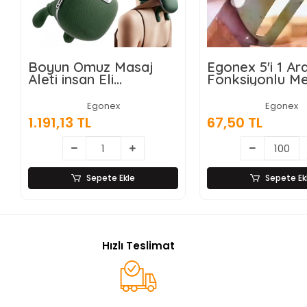
Boyun Omuz Masaj
Egonex 5'i 1 A
Aleti insan Eli
Fonksiyonlu M
Görünümlü Kas Masaj
Sebze Soyacağ
Aleti
Jülyen Dilimley
Egonex
Egonex
Şişe Açacağı –
1.191,13 TL
67,50 TL
Saplı Paslanma
Sepete Ekle
Sepete Ek
Hızlı Teslimat