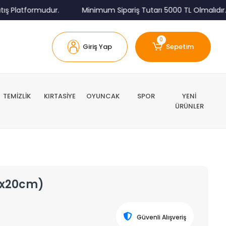
latformudur.
Minimum Sipariş Tutarı 5000 TL Olmalıdır.
0
Giriş Yap
Sepetim
TEMİZLİK
KIRTASİYE
OYUNCAK
SPOR
YENİ
ÜRÜNLER
20x20cm)
Güvenli Alışveriş