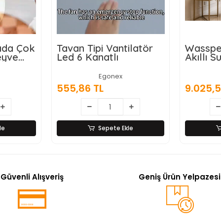
rada Çok
Tavan Tipi Vantilatör
Wasspe
eyve
Led 6 Kanatlı
Akıllı Su
ı,
Damaca
ici ve
Dokunm
Egonex
 Ahşap
555,86 TL
9.025,5
z Çelik
le
Sepete Ekle
Güvenli Alışveriş
Geniş Ürün Yelpazesi