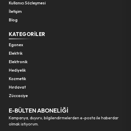
Kullanıcı Sözleşmesi
İletişim
Pet Shop Ürünleri
Blog
Kişisel Güvenlik Ürünleri
KATEGORILER
Egonex
Kişisel Bakım Aletleri
Elektrik
Elektronik
Güvenlik Ürünleri
Hediyelik
Kozmetik
Temizlik Aletleri
Hırdavat
Züccaciye
Kişisel Temizlik Ürünleri
E-BÜLTEN ABONELİĞİ
Bisiklet & Motor Malzemeleri
Kampanya, duyuru, bilgilendirmelerden e-posta ile haberdar
olmak istiyorum.
Ev & Ofis Dekor Ürünleri