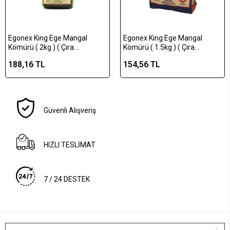
Egonex King Ege Mangal
Egonex King Ege Mangal
Kömürü ( 2kg ) ( Çıra
Kömürü ( 1.5kg ) ( Çıra
Hediyelidir )*12=k
Hediyelidir )*16=k
188,16 TL
154,56 TL
Güvenli Alışveriş
HIZLI TESLİMAT
7 / 24 DESTEK