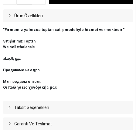
Ürün Özellikleri
"Firmamız yalnızca toptan satış modeliyle hizmet vermektedir."
Satışlarımız Toptan
We sell wholesale.
نبيع بالجملة.
Продаваме на едро.
Мы продаем оптом.
Οι πωλήσεις χονδρικής μας
Taksit Seçenekleri
Garanti Ve Teslimat