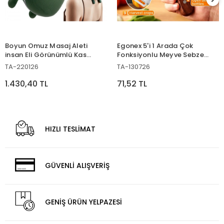
Boyun Omuz Masaj Aleti
Egonex 5'i 1 Arada Çok
insan Eli Görünümlü Kas
Fonksiyonlu Meyve Sebze
Masaj Aleti
Soyacağı, Jülyen Dilimleyici
TA-220126
TA-130726
ve Şişe Açacağı – Ahşap
Saplı Paslanmaz Çelik
1.430,40 TL
71,52 TL
HIZLI TESLİMAT
GÜVENLİ ALIŞVERİŞ
GENİŞ ÜRÜN YELPAZESİ