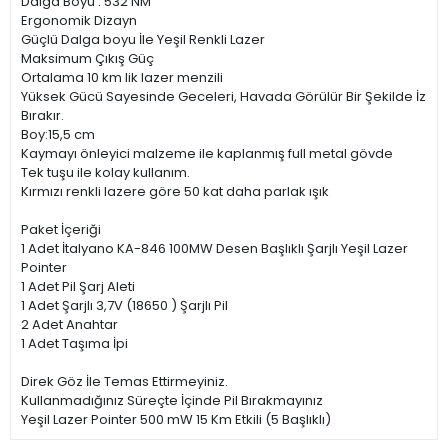
Dalga Boyu : 532 NM
Ergonomik Dizayn
Güçlü Dalga boyu İle Yeşil Renkli Lazer
Maksimum Çıkış Güç
Ortalama 10 km lik lazer menzili
Yüksek Gücü Sayesinde Geceleri, Havada Görülür Bir Şekilde İz
Bırakır.
Boy:15,5 cm
Kaymayı önleyici malzeme ile kaplanmış full metal gövde
Tek tuşu ile kolay kullanım.
Kırmızı renkli lazere göre 50 kat daha parlak ışık
Paket İçeriği
1 Adet İtalyano KA-846 100MW Desen Başlıklı Şarjlı Yeşil Lazer
Pointer
1 Adet Pil Şarj Aleti
1 Adet Şarjlı 3,7V (18650 ) Şarjlı Pil
2 Adet Anahtar
1 Adet Taşıma İpi
Direk Göz İle Temas Ettirmeyiniz.
Kullanmadığınız Süreçte İçinde Pil Bırakmayınız
Yeşil Lazer Pointer 500 mW 15 Km Etkili (5 Başlıklı)