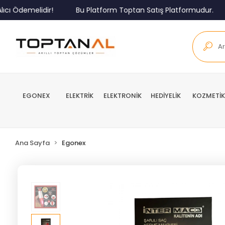
 Ödemelidir!
Bu Platform Toptan Satış Platformudur.
EGONEX
ELEKTRİK
ELEKTRONİK
HEDİYELİK
KOZMETİK
Ana Sayfa
Egonex