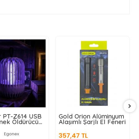
r PT-Z614 USB
Gold Orion Alüminyum
Sinek Öldürücü
Alaşımlı Şarjlı El Feneri
Egonex
357,47 TL