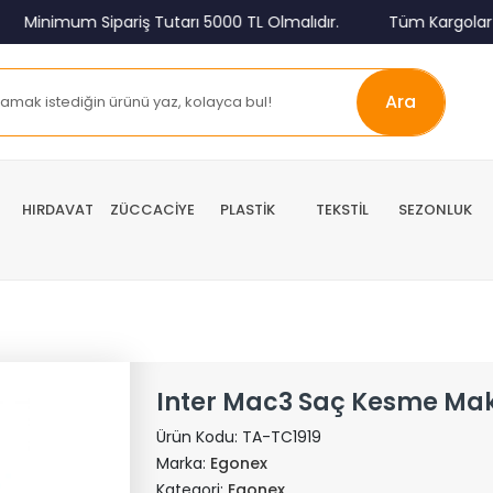
Minimum Sipariş Tutarı 5000 TL Olmalıdır.
Tüm Kargolar Alıc
Ara
HIRDAVAT
ZÜCCACİYE
PLASTİK
TEKSTİL
SEZONLUK
Inter Mac3 Saç Kesme Maki
Ürün Kodu:
TA-TC1919
Marka:
Egonex
Kategori:
Egonex