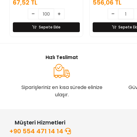
67,52 TL
556,06 TL
Saplı Paslanmaz Çelik
Sepete Ekle
Sepete Ek
Hızlı Teslimat
Siparişleriniz en kısa sürede elinize
Güv
ulaşır.
Müşteri Hizmetleri
+90 554 471 14 14