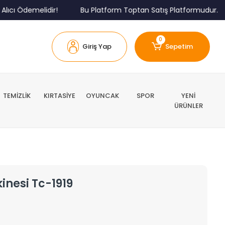
ı Ödemelidir!
Bu Platform Toptan Satış Platformudur.
0
Giriş Yap
Sepetim
TEMİZLİK
KIRTASİYE
OYUNCAK
SPOR
YENİ
ÜRÜNLER
nesi Tc-1919