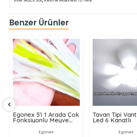
Inter Mac3 Saç Kesme Makinesi Tc-1919
Benzer Ürünler
Egonex 5'i 1 Arada Çok
Tavan Tipi Vant
Fonksiyonlu Meyve
Led 6 Kanatlı
Sebze Soyacağı,
Jülyen Dilimleyici ve
Egonex
Egonex
Şişe Açacağı – Ahşap