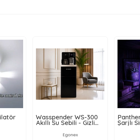
ilatör
Wasspender WS-300
Panthe
Akıllı Su Sebili - Gizli
Şarjlı 
Damacanalı -
Lamba
Dokunmatik Ekran
Egonex