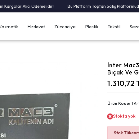
rgolar Alıcı Ödemelidir!
Bu Platform Toptan Satış Platformudur.
Kozmetik
Hırdavat
Züccaciye
Plastik
Tekstil
Sezo
İnter Mac3
Bıçak Ve G
1.310,72
Ürün Kodu:
TA-
Stokta yok
Stok Tükenmi