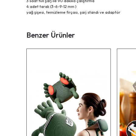
3 saat full şarj ile 90 dakika çalıştırma
4 adet tarak (3-6-9-12 mm )
yağ şişesi, temizleme fırçası, şarj standı ve adaptör
Benzer Ürünler