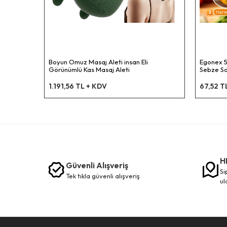
Boyun Omuz Masaj Aleti insan Eli
Egonex 5
Görünümlü Kas Masaj Aleti
Sebze Soy
Açacağı 
1.191,56 TL + KDV
67,52 T
H
Güvenli Alışveriş
siparişleriniz en kısa sürede elinize
tek tikla güvenli̇ alişveri̇ş
ul