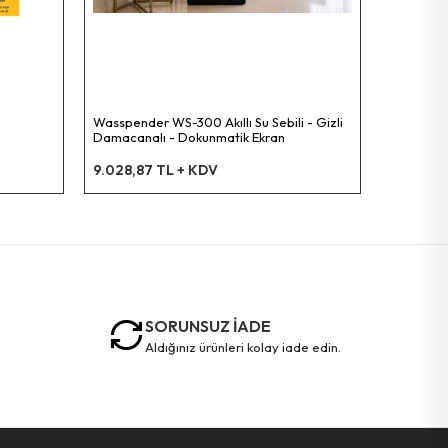
Lamba
119,16 T
Wasspender WS-300 Akıllı Su Sebili - Gizli
Damacanalı - Dokunmatik Ekran
9.028,87 TL + KDV
SORUNSUZ İADE
aldığınız ürünleri kolay iade edin.