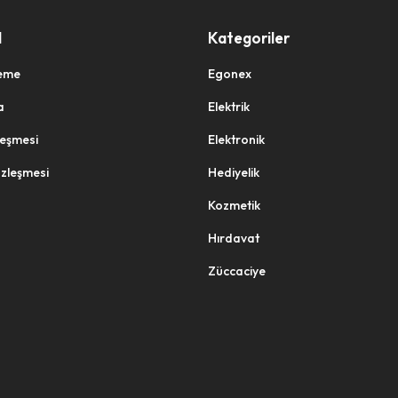
l
Kategoriler
eme
Egonex
a
Elektrik
zleşmesi
Elektronik
özleşmesi
Hediyelik
Kozmetik
Hırdavat
Züccaciye