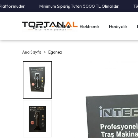
tformudur.
Minimum Sipariş Tutarı 5000 TL Olmalıdır.
Tüm Ka
Egonex
Elektrik
Elektronik
Hediyelik
Ana Sayfa
Egonex