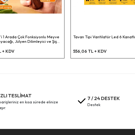
'i 1 Arada Çok Fonksiyonlu Meyve
Tavan Tipi Vantilatör Led 6 Kanatlı
acağı, Jülyen Dilimleyici ve Şişe
– Ahşap Saplı Paslanmaz Çelik
L + KDV
556,06 TL + KDV
IZLI TESLİMAT
7 / 24 DESTEK
destek
aşır.