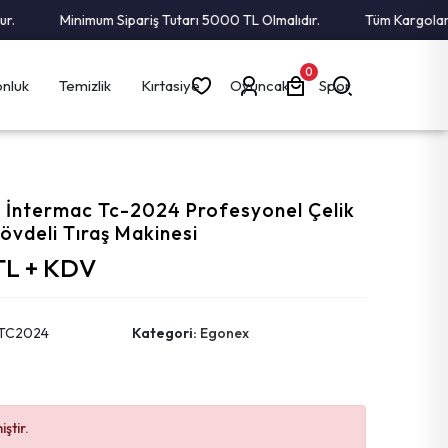
Minimum Sipariş Tutarı 5000 TL Olmalıdır.
Tüm Kargolar Alıc
0
nluk
Temizlik
Kırtasiye
Oyuncak
Spor
 İntermac Tc-2024 Profesyonel Çelik
övdeli Tıraş Makinesi
 TL + KDV
TC2024
Kategori:
Egonex
ştir.