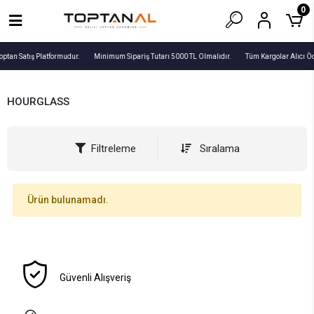
0
optan Satış Platformudur.
Minimum Sipariş Tutarı 5000 TL Olmalıdır.
Tüm Kargolar Alıcı Ö
HOURGLASS
Filtreleme
Sıralama
Ürün bulunamadı.
Güvenli Alışveriş