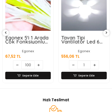
1 Arada
Tavan Tipi
Wasspende
yonlu
Vantilatör Led 6
300 Akıllı S
ze
Kanatlı
- Gizli Dam
Jülyen
- Dokunma
x
Egonex
Egone
ve Şişe
Ekran
556,06 TL
9.028,87 TL
Ahşap
anmaz
 Ekle
Sepete Ekle
Sepete
Hızlı Teslimat