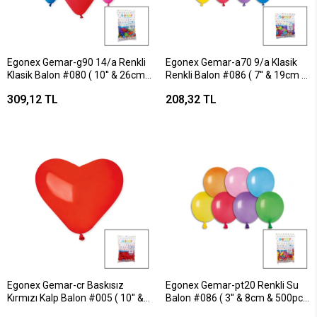
Egonex Gemar-g90 14/a Renkli
Egonex Gemar-a70 9/a Klasik
Klasik Balon #080 ( 10'' & 26cm
Renkli Balon #086 ( 7'' & 19cm &
& 100pcs )*1x100
100pcs )*1x150
309,12 TL
208,32 TL
Egonex Gemar-cr Baskısız
Egonex Gemar-pt20 Renkli Su
Kırmızı Kalp Balon #005 ( 10'' &
Balon #086 ( 3'' & 8cm & 500pcs
25cm & 100pcs )*1x50
)*1x100