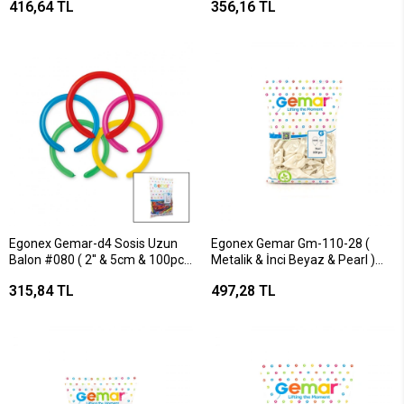
416,64 TL
356,16 TL
Egonex Gemar-d4 Sosis Uzun
Egonex Gemar Gm-110-28 (
Balon #080 ( 2'' & 5cm & 100pcs
Metalik & İnci Beyaz & Pearl )
)*1x100
Balon ( 11'' & 28cm & 100pcs
315,84 TL
497,28 TL
)*1x50