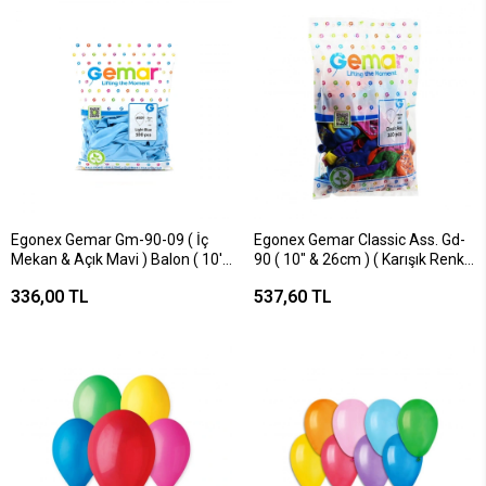
Egonex Gemar Gm-90-09 ( İç
Egonex Gemar Classic Ass. Gd-
Mekan & Açık Mavi ) Balon ( 10''
90 ( 10" & 26cm ) ( Karışık Renkli
& 26cm & 100pcs )*1x100
Baskılı ) Balon*1x100
336,00 TL
537,60 TL