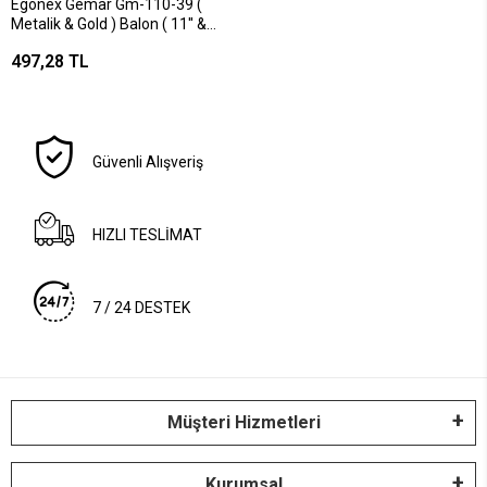
Egonex Gemar Gm-110-39 (
Metalik & Gold ) Balon ( 11'' &
28cm & 100pcs )*1x50
497,28 TL
Güvenli Alışveriş
HIZLI TESLİMAT
7 / 24 DESTEK
Müşteri Hizmetleri
Kurumsal