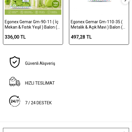
Egonex Gemar Gm-90-11 ( İç
Egonex Gemar Gm-110-35 (
Mekan & Fıstık Yeşil ) Balon (
Metalik & Açık Mavi ) Balon (
10'' & 26cm & 100pcs )*1x100
11'' & 28cm & 100pcs )*1x50
336,00 TL
497,28 TL
Güvenli Alışveriş
HIZLI TESLİMAT
7 / 24 DESTEK