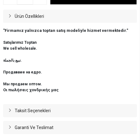
Ürün Özellikleri
"Firmamız yalnızca toptan satış modeliyle hizmet vermektedir."
Satışlarımız Toptan
We sell wholesale.
نبيع بالجملة.
Продаваме на едро.
Мы продаем оптом.
Οι πωλήσεις χονδρικής μας
Taksit Seçenekleri
Garanti Ve Teslimat