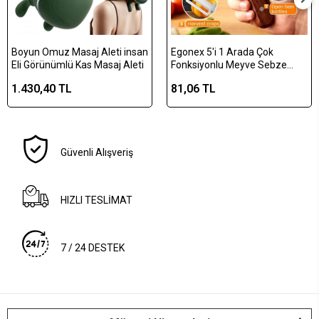
Boyun Omuz Masaj Aleti insan
Egonex 5'i 1 Arada Çok
Eli Görünümlü Kas Masaj Aleti
Fonksiyonlu Meyve Sebze
Soyacağı, Jülyen Dilimleyici ve
1.430,40 TL
81,06 TL
Şişe Açacağı – Ahşap Saplı
Paslanmaz Çelik
Güvenli Alışveriş
HIZLI TESLİMAT
7 / 24 DESTEK