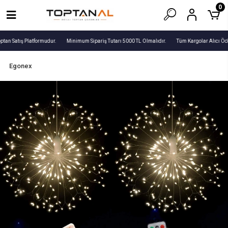
0
tan Satış Platformudur.
Minimum Sipariş Tutarı 5000 TL Olmalıdır.
Tüm Kargolar Alıcı Öde
Egonex