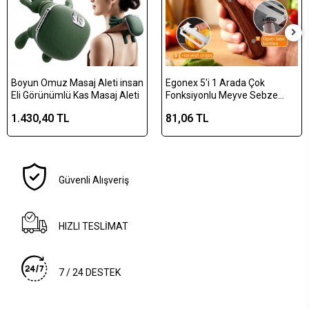
Boyun Omuz Masaj Aleti insan
Egonex 5'i 1 Arada Çok
Eli Görünümlü Kas Masaj Aleti
Fonksiyonlu Meyve Sebze
Soyacağı, Jülyen Dilimleyici ve
1.430,40 TL
81,06 TL
Şişe Açacağı – Ahşap Saplı
Paslanmaz Çelik
Güvenli Alışveriş
HIZLI TESLİMAT
7 / 24 DESTEK