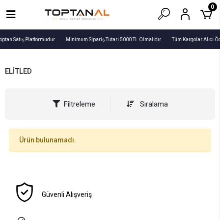
0
optan Satış Platformudur.
Minimum Sipariş Tutarı 5000 TL Olmalıdır.
Tüm Kargolar Alıcı Ö
ELİTLED
Filtreleme
Sıralama
Ürün bulunamadı.
Güvenli Alışveriş