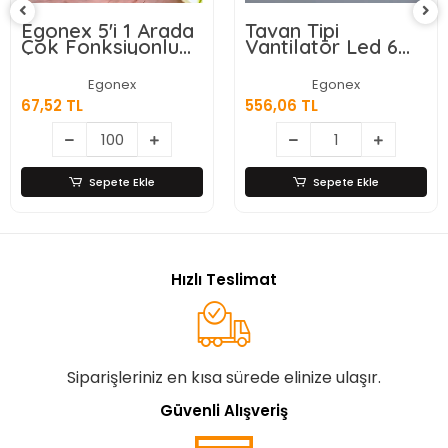
Tavan Tipi
Wasspender WS-
Vantilatör Led 6
300 Akıllı Su Sebili
Kanatlı
- Gizli Damacanalı
- Dokunmatik
Egonex
Egonex
Ekran
556,06 TL
9.028,87 TL
Sepete Ekle
Sepete Ekle
Hızlı Teslimat
Siparişleriniz en kısa sürede elinize ulaşır.
Güvenli Alışveriş