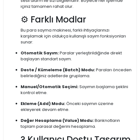
sesli alarm ile sizi bilgilendirir. Böylece her işlemde
içiniz tamamen rahat olur.
⚙️ Farklı Modlar
Bu para sayma makinesi, farklı ihtiyaçlarınızı
karşılamak için oldukça kullanışlı sayım fonksiyonları
sunar:
Otomatik Sayım:
Paralar yerleştirildiğinde direkt
başlayan standart sayım.
Deste / Kümeleme (Batch) Modu:
Paraları önceden
belirlediğiniz adetlerde gruplama.
Manuel/Otomatik Seçimi:
Sayımın başlama şeklini
kontrol etme.
Ekleme (Add) Modu:
Önceki sayımın üzerine
ekleyerek devam etme.
Değer Hesaplama (Value) Modu:
Banknotların
toplam parasal değerini hesaplama.
? Kullanıcı Dostu Tasarım