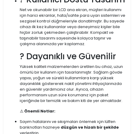
Net ve okunabilir bir LCD ana ekran, müşteri kullanımı
için harici ekranlar, hata/sahte para uyarı sistemleri ve
sezgisel kontrol düğmeleriyle donatılmıştır. Bu sayede
cihazı ilk kez kullananlar veya deneyimsiz kişiler bile
hiçbir zorluk çekmeden çalıştırabilir. Kompakt ve
taşınabilir tasarımı sayesinde kolayca taşınır ve
çalışma alanınızda yer kaplamaz.
? Dayanıklı ve Güvenilir
Yüksek kaliteli malzemelerden üretilen bu cihaz, uzun
ömürlü bir kullanım için tasarlanmıştır. Sağlam gövde
yapısı, yoğun ve sürekli kullanımlara karşı yüksek
dayanıklılık göstererek nakit yönetimi ihtiyaçlarınızda
en güvenilir yardımcınız olur. Ayrıca, cihazın
performansını uzun süre korumanız için paket
içeriğinde bir temizlik ve bakım kiti de yer almaktadır.
⚠️
Önemli Notlar:
Sayım hatalarını ve sıkışmaları önlemek için lütfen
banknotları hazneye
düzgün ve hizalı bir şekilde
yerleştirin.