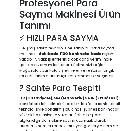
Profesyonel Para
Sayma Makinesi Ürün
Tanımı
⚡ HIZLI PARA SAYMA
Gelişmiş sayım teknolojisine sahip bu para sayma
makinesi,
dakikada 1100 banknota kadar
işlem
yapabilir. Nakit işlemlerinizi çok daha verimli hale
getirerek zamandan tasarruf etmenizi sağlar.
Mağazalar, bankalar, işletmeler ve restoranlar gibi
farklı kullanım alanları için mükemmel bir seçimdir.
?️ Sahte Para Tespiti
UV (Ultraviyole),MG (Manyetik) ve IR (Kızılötesi)
sensörleri dahil olmak üzere birden fazla sahte tespit
teknolojisiyle donatılmış bu cihaz, şüpheli banknotları
yüksek hassasiyetle yakalar. Sahte bir para
algılandığında makine sayımı otomatik olarak
durdurur; hem ekrandaki bir uyarı görseliyle hem de