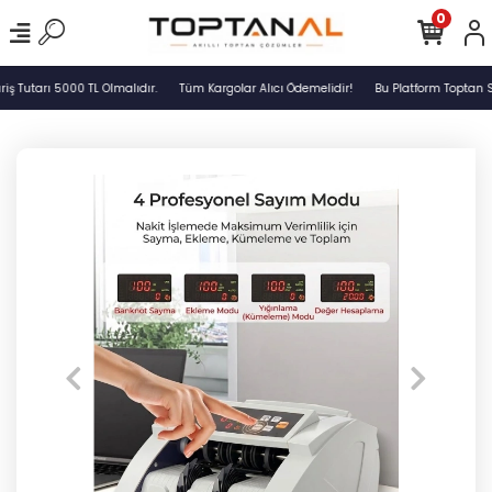
0
 Tutarı 5000 TL Olmalıdır.
Tüm Kargolar Alıcı Ödemelidir!
Bu Platform Toptan Sa