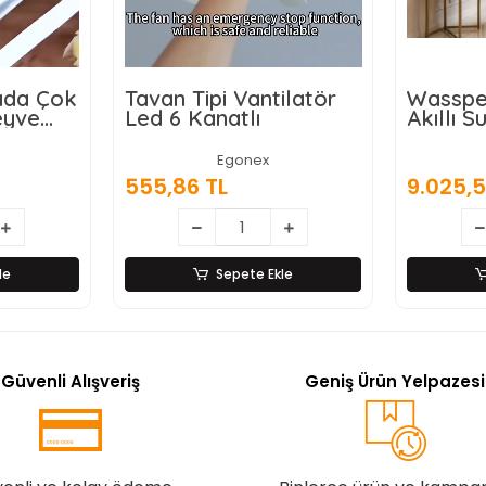
rada Çok
Tavan Tipi Vantilatör
Wasspe
eyve
Led 6 Kanatlı
Akıllı Su
ı,
Damaca
ici ve
Dokunm
Egonex
 Ahşap
555,86 TL
9.025,5
z Çelik
le
Sepete Ekle
Güvenli Alışveriş
Geniş Ürün Yelpazesi