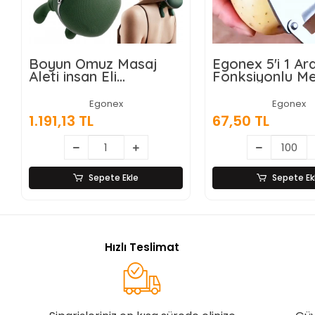
Boyun Omuz Masaj
Egonex 5'i 1 A
Aleti insan Eli
Fonksiyonlu M
Görünümlü Kas Masaj
Sebze Soyacağ
Aleti
Jülyen Dilimley
Egonex
Egonex
Şişe Açacağı –
1.191,13 TL
67,50 TL
Saplı Paslanma
Sepete Ekle
Sepete Ek
Hızlı Teslimat