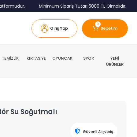
rmudur.
Minimum Sipariş Tutarı 5000 TL Olmalıdır.
Tüm
0
Giriş Yap
Sepetim
TEMİZLİK
KIRTASİYE
OYUNCAK
SPOR
YENİ
ÜRÜNLER
tör Su Soğutmalı
Güvenli Alışveriş