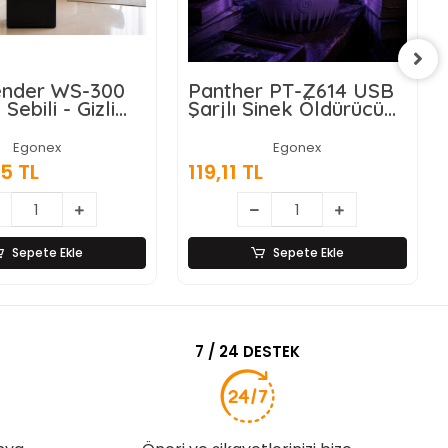
nder WS-300
Panther PT-Z614 USB
 Sebili - Gizli
Şarjlı Sinek Öldürücü
nalı -
Lamba
atik Ekran
Egonex
Egonex
5 TL
119,11 TL
Sepete Ekle
Sepete Ekle
7 / 24 DESTEK