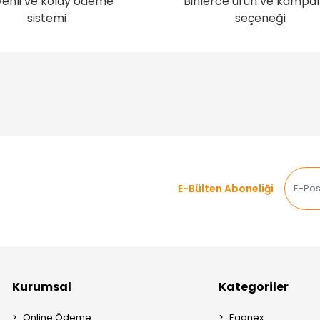
enli ve kolay ödeme
Binlerce ürün ve kampa
sistemi
seçeneği
E-Bülten Aboneliği
Kurumsal
Kategoriler
Online Ödeme
Egonex