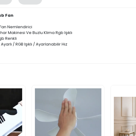
sb Fan
i Fan Nemlendirici
ar Makinesi Ve Buzlu Klima Rgb Işıklı
gb Renkli
rlı / RGB Işıklı / Ayarlanabilir Hız