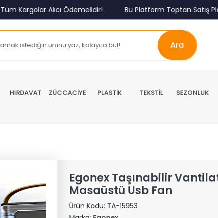
Kargolar Alıcı Ödemelidir!
Bu Platform Toptan Satış Platfo
Ara
HIRDAVAT
ZÜCCACİYE
PLASTİK
TEKSTİL
SEZONLUK
Egonex Taşınabilir Vantila
Masaüstü Usb Fan
Ürün Kodu:
TA-15953
Marka:
Egonex