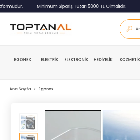
mudur.
Minimum Sipariş Tutarı 5000 TL Olmalıdır.
Tüm 
EGONEX
ELEKTRİK
ELEKTRONİK
HEDİYELİK
KOZMETİK
Ana Sayfa
Egonex