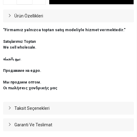
Ürün Özellikleri
"Firmamız yalnızca toptan satış modeliyle hizmet vermektedir."
Satışlarımız Toptan
We sell wholesale.
نبيع بالجملة.
Продаваме на едро.
Мы продаем оптом.
Οι πωλήσεις χονδρικής μας
Taksit Seçenekleri
Garanti Ve Teslimat