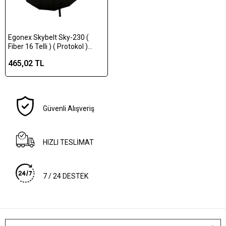
Egonex Skybelt Sky-230 (
Fiber 16 Telli ) ( Protokol )
Çoban Şemsiye*48
465,02 TL
Güvenli Alışveriş
HIZLI TESLİMAT
7 / 24 DESTEK