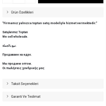
Ürün Özellikleri
"Firmamız yalnızca toptan satış modeliyle hizmet vermektedir."
Satışlarımız Toptan
We sell wholesale.
نبيع بالجملة.
Продаваме на едро.
Мы продаем оптом.
Οι πωλήσεις χονδρικής μας
Taksit Seçenekleri
Garanti Ve Teslimat