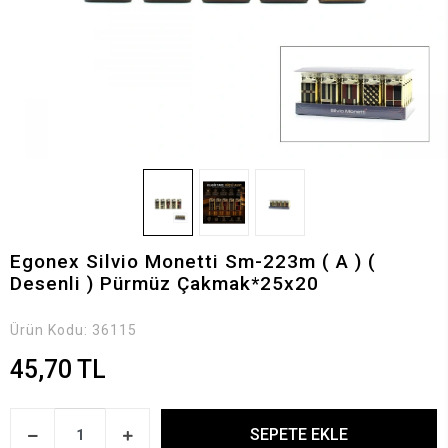
Egonex Silvio Monetti Sm-223m ( A ) (
Desenli ) Pürmüz Çakmak*25x20
Ürün Kodu:
36115
45,70 TL
SEPETE EKLE