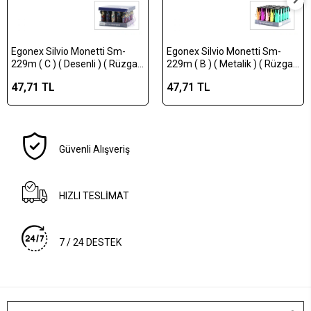
Egonex Silvio Monetti Sm-
Egonex Silvio Monetti Sm-
229m ( C ) ( Desenli ) ( Rüzgar
229m ( B ) ( Metalik ) ( Rüzgar
) Pürmüz Çakmak*25x20
) Pürmüz Çakmak*25x20
47,71 TL
47,71 TL
Güvenli Alışveriş
HIZLI TESLİMAT
7 / 24 DESTEK