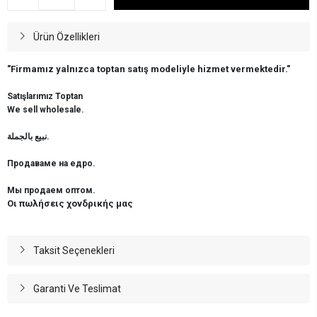
Ürün Özellikleri
"Firmamız yalnızca toptan satış modeliyle hizmet vermektedir."
Satışlarımız Toptan
We sell wholesale.
نبيع بالجملة.
Продаваме на едро.
Мы продаем оптом.
Οι πωλήσεις χονδρικής μας
Taksit Seçenekleri
Garanti Ve Teslimat