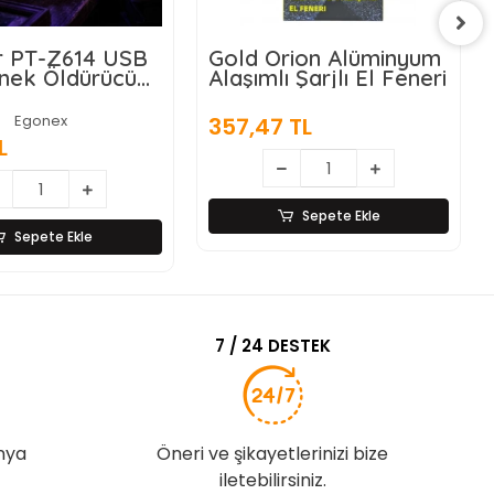
old Orion Alüminyum
Matematik İşlem
laşımlı Şarjlı El Feneri
Rulosu (Tek İşlem
Seçenekli)
Egonex
57,47 TL
39,72 TL
Sepete Ekle
Sepete Ekle
7 / 24 DESTEK
nya
Öneri ve şikayetlerinizi bize
iletebilirsiniz.