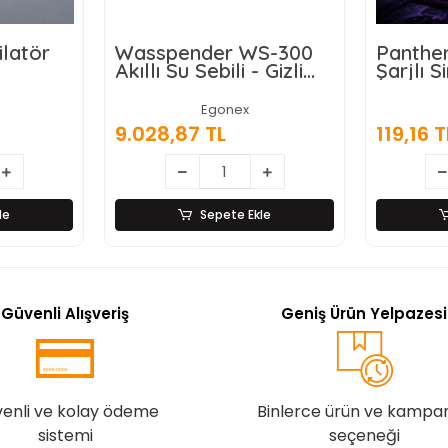
der WS-300
Panther PT-Z614 USB
G
Sebili - Gizli
Şarjlı Sinek Öldürücü
A
lı -
Lamba
tik Ekran
Egonex
Egonex
3
 TL
119,16 TL
Sepete Ekle
Sepete Ekle
Güvenli Alışveriş
Geniş Ürün Yelpazesi
enli ve kolay ödeme
Binlerce ürün ve kampa
sistemi
seçeneği