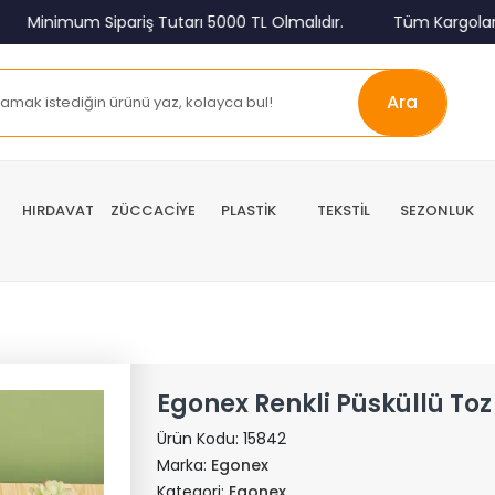
inimum Sipariş Tutarı 5000 TL Olmalıdır.
Tüm Kargolar Alıc
Ara
HIRDAVAT
ZÜCCACİYE
PLASTİK
TEKSTİL
SEZONLUK
Egonex Renkli Püsküllü To
Ürün Kodu:
15842
Marka:
Egonex
Kategori:
Egonex