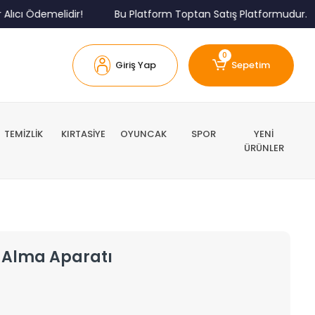
ı Ödemelidir!
Bu Platform Toptan Satış Platformudur.
0
Giriş Yap
Sepetim
TEMİZLİK
KIRTASİYE
OYUNCAK
SPOR
YENİ
ÜRÜNLER
z Alma Aparatı