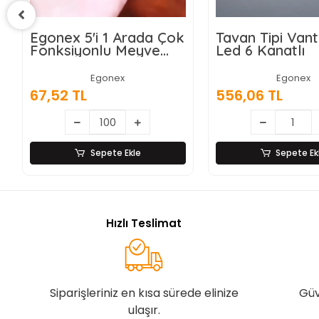
da Çok
Tavan Tipi Vantilatör
Wasspen
yve
Led 6 Kanatlı
Akıllı Su 
Damacana
i ve
Dokunma
Egonex
Ahşap
556,06 TL
9.028,87
 Çelik
Sepete Ekle
Hızlı Teslimat
Siparişleriniz en kısa sürede elinize
Güv
ulaşır.