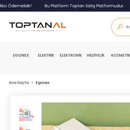
Ödemelidir!
Bu Platform Toptan Satış Platformudur.
M
EGONEX
ELEKTRİK
ELEKTRONİK
HEDİYELİK
KOZMETİK
Ana Sayfa
Egonex