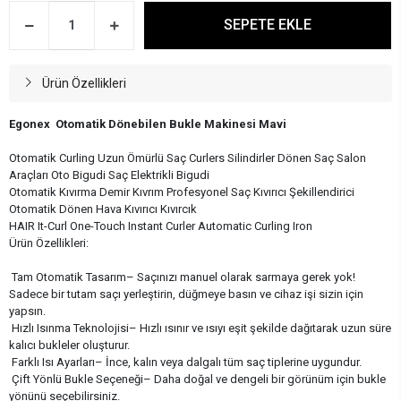
SEPETE EKLE
Ürün Özellikleri
Egonex Otomatik Dönebilen Bukle Makinesi Mavi
Otomatik Curling Uzun Ömürlü Saç Curlers Silindirler Dönen Saç Salon
Araçları Oto Bigudi Saç Elektrikli Bigudi
Otomatik Kıvırma Demir Kıvrım Profesyonel Saç Kıvırıcı Şekillendirici
Otomatik Dönen Hava Kıvırıcı Kıvırcık
HAIR It-Curl One-Touch Instant Curler Automatic Curling Iron
Ürün Özellikleri:
Tam Otomatik Tasarım– Saçınızı manuel olarak sarmaya gerek yok!
Sadece bir tutam saçı yerleştirin, düğmeye basın ve cihaz işi sizin için
yapsın.
Hızlı Isınma Teknolojisi– Hızlı ısınır ve ısıyı eşit şekilde dağıtarak uzun süre
kalıcı bukleler oluşturur.
Farklı Isı Ayarları– İnce, kalın veya dalgalı tüm saç tiplerine uygundur.
Çift Yönlü Bukle Seçeneği– Daha doğal ve dengeli bir görünüm için bukle
yönünü seçebilirsiniz.