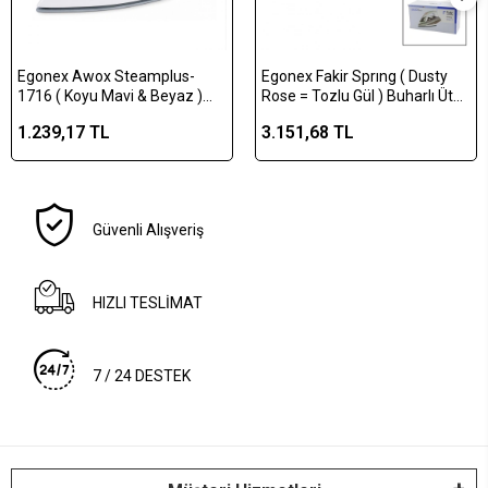
Egonex Awox Steamplus-
Egonex Fakir Sprıng ( Dusty
1716 ( Koyu Mavi & Beyaz )
Rose = Tozlu Gül ) Buharlı Ütü
Buharlı Ütü ( Seramik Taban &
Seramik Taban 2600w ( Buhar
1.239,17 TL
3.151,68 TL
360° Hareketli Kablo & Buhar
30-120gr)*6
Ayarlama) (2100w)*6
Güvenli Alışveriş
HIZLI TESLİMAT
7 / 24 DESTEK