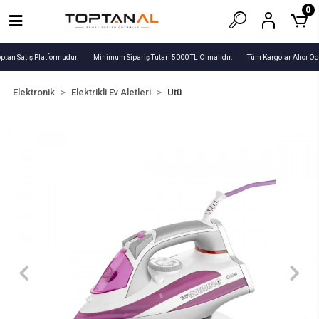
0
ptan Satış Platformudur.
Minimum Sipariş Tutarı 5000 TL Olmalıdır.
Tüm Kargolar Alıcı Öde
Elektronik
Elektrikli Ev Aletleri
Ütü