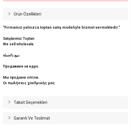
Ürün Özellikleri
"Firmamız yalnızca toptan satış modeliyle hizmet vermektedir."
Satışlarımız Toptan
We sell wholesale.
نبيع بالجملة.
Продаваме на едро.
Мы продаем оптом.
Οι πωλήσεις χονδρικής μας
Taksit Seçenekleri
Garanti Ve Teslimat