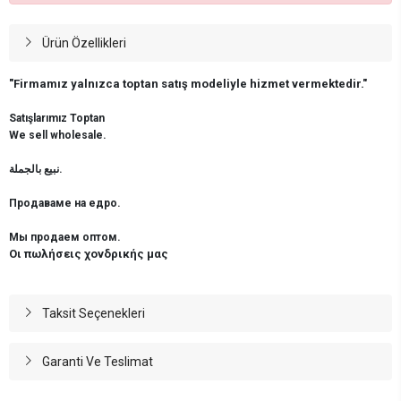
Ürün Özellikleri
"Firmamız yalnızca toptan satış modeliyle hizmet vermektedir."
Satışlarımız Toptan
We sell wholesale.
نبيع بالجملة.
Продаваме на едро.
Мы продаем оптом.
Οι πωλήσεις χονδρικής μας
Taksit Seçenekleri
Garanti Ve Teslimat