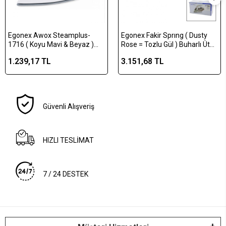
Egonex Awox Steamplus-
Egonex Fakir Sprıng ( Dusty
1716 ( Koyu Mavi & Beyaz )
Rose = Tozlu Gül ) Buharlı Ütü
Buharlı Ütü ( Seramik Taban &
Seramik Taban 2600w ( Buhar
1.239,17 TL
3.151,68 TL
360° Hareketli Kablo & Buhar
30-120gr)*6
Ayarlama) (2100w)*6
Güvenli Alışveriş
HIZLI TESLİMAT
7 / 24 DESTEK