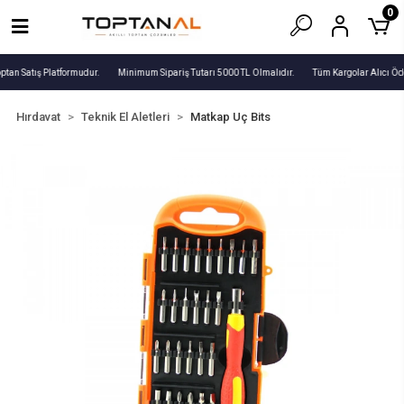
0
ptan Satış Platformudur.
Minimum Sipariş Tutarı 5000 TL Olmalıdır.
Tüm Kargolar Alıcı Öd
Hırdavat
Teknik El Aletleri
Matkap Uç Bits