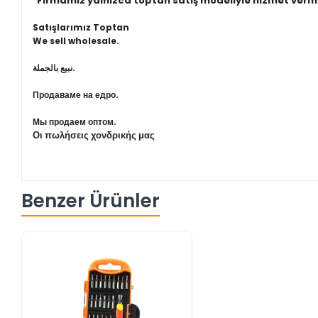
"Firmamız yalnızca toptan satış modeliyle hizmet verm
Satışlarımız Toptan
We sell wholesale.
نبيع بالجملة.
Продаваме на едро.
Мы продаем оптом.
Οι πωλήσεις χονδρικής μας
Benzer Ürünler