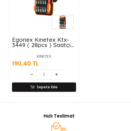
Egonex Kınetex Ktx-
3449 ( 28pcs ) Saatçi
Telefon Bits Tornavida
Seti ( 27pcs Uç + 1-
KINETEX
t.vida Sapı )*96
190,40 TL
Sepete Ekle
Hızlı Teslimat