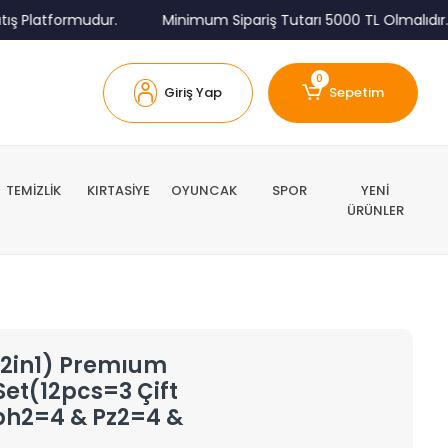
 Platformudur.
Minimum Sipariş Tutarı 5000 TL Olmalıdır.
0
Giriş Yap
Sepetim
TEMİZLİK
KIRTASİYE
OYUNCAK
SPOR
YENİ
ÜRÜNLER
12in1) Premıum
et(12pcs=3 Çift
(ph2=4 & Pz2=4 &