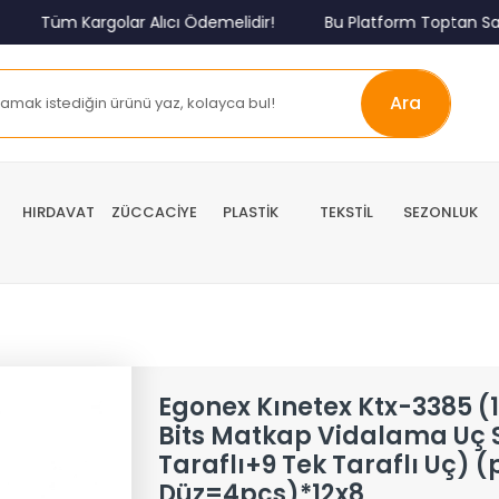
Tüm Kargolar Alıcı Ödemelidir!
Bu Platform Toptan Satış
Ara
HIRDAVAT
ZÜCCACİYE
PLASTİK
TEKSTİL
SEZONLUK
Egonex Kınetex Ktx-3385 (
Bits Matkap Vidalama Uç S
Taraflı+9 Tek Taraflı Uç) 
Düz=4pcs)*12x8