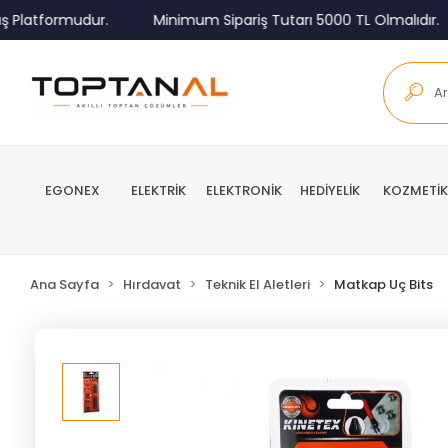
Platformudur.
Minimum Sipariş Tutarı 5000 TL Olmalıdır.
EGONEX
ELEKTRİK
ELEKTRONİK
HEDİYELİK
KOZMETİK
Ana Sayfa
Hırdavat
Teknik El Aletleri
Matkap Uç Bits