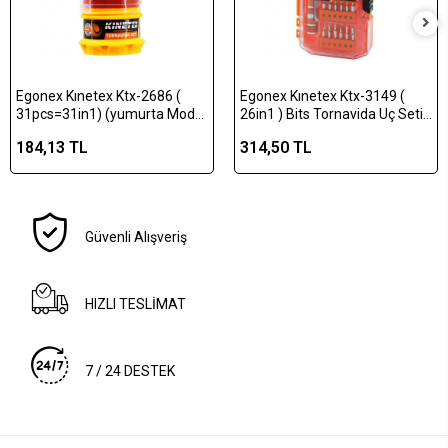
Egonex Kınetex Ktx-2686 (
Egonex Kınetex Ktx-3149 (
31pcs=31in1) (yumurta Model
26in1 ) Bits Tornavida Uç Seti (
Kutulu) Telefon & Tornavida
24pcs Uç + 1-kalem Model
184,13 TL
314,50 TL
Bits Uç Seti ( 30pcs Uç + 1-
T.vida Sapı + 1-uzatma
t.vida Sapı )*20x6
Adaptörü )*10x10
Güvenli Alışveriş
HIZLI TESLİMAT
7 / 24 DESTEK