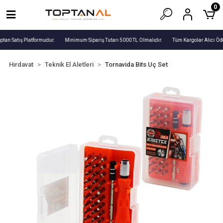
0
ptan Satış Platformudur.
Minimum Sipariş Tutarı 5000 TL Olmalıdır.
Tüm Kargolar Alıcı Öde
Hırdavat
Teknik El Aletleri
Tornavida Bits Uç Set