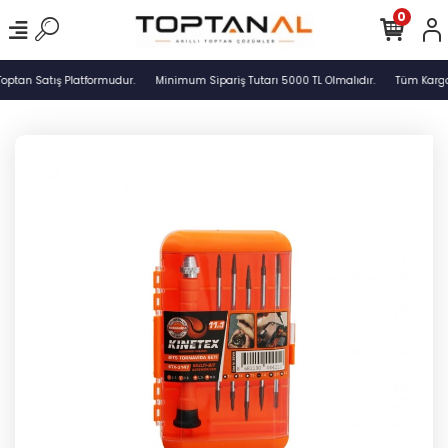
0
optan Satış Platformudur.
Minimum Sipariş Tutarı 5000 TL Olmalıdır.
Tüm Kargol