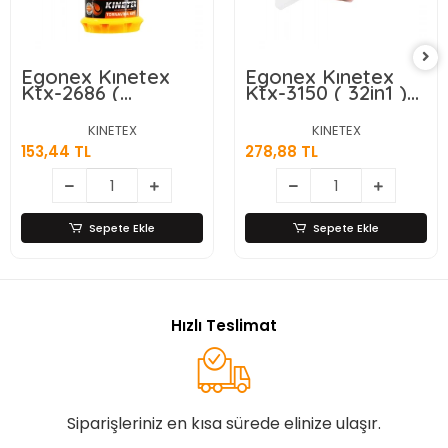
Egonex Kınetex
Egonex Kınetex
Ktx-2686 (
Ktx-3150 ( 32in1 )
31pcs=31in1)
Tornavida Bits Uç
(yumurta Model
Seti ( 30pcs Uç +
KINETEX
KINETEX
Kutulu) Telefon &
1-kalem Model
153,44 TL
278,88 TL
Tornavida Bits Uç
T.vida Sapı + 1-
Seti ( 30pcs Uç +
uzatma Adaptörü
1-t.vida Sapı )*20x6
)*20x6
Sepete Ekle
Sepete Ekle
Hızlı Teslimat
Siparişleriniz en kısa sürede elinize ulaşır.