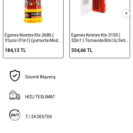
Egonex Kınetex Ktx-2686 (
Egonex Kınetex Ktx-3150 (
31pcs=31in1) (yumurta Model
32in1 ) Tornavida Bits Uç Seti (
Kutulu) Telefon & Tornavida
30pcs Uç + 1-kalem Model
184,13 TL
334,66 TL
Bits Uç Seti ( 30pcs Uç + 1-
T.vida Sapı + 1-uzatma
t.vida Sapı )*20x6
Adaptörü )*20x6
Güvenli Alışveriş
HIZLI TESLİMAT
7 / 24 DESTEK