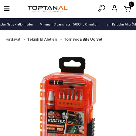
0
ptan Satış Platformudur.
Minimum Sipariş Tutarı 5000 TL Olmalıdır.
Tüm Kargolar Alıcı Öd
Hırdavat
Teknik El Aletleri
Tornavida Bits Uç Set