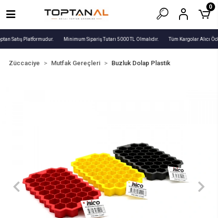
0
ptan Satış Platformudur.
Minimum Sipariş Tutarı 5000 TL Olmalıdır.
Tüm Kargolar Alıcı Öde
Züccaciye
Mutfak Gereçleri
Buzluk Dolap Plastik