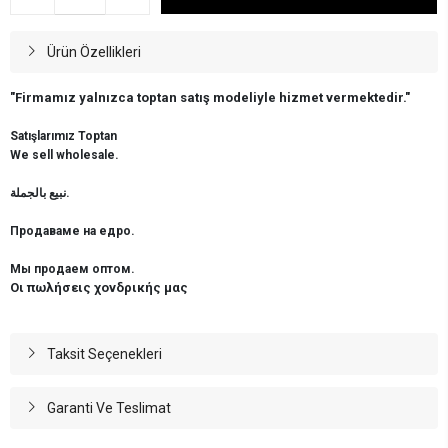
Ürün Özellikleri
"Firmamız yalnızca toptan satış modeliyle hizmet vermektedir."
Satışlarımız Toptan
We sell wholesale.
نبيع بالجملة.
Продаваме на едро.
Мы продаем оптом.
Οι πωλήσεις χονδρικής μας
Taksit Seçenekleri
Garanti Ve Teslimat