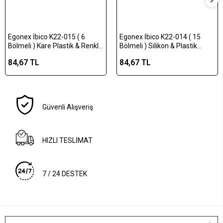
Egonex İbico K22-015 ( 6
Egonex İbico K22-014 ( 15
Bölmeli ) Kare Plastik & Renkli
Bölmeli ) Silikon & Plastik
Buzluk Renkli*20=k
Buzluk Renkli*20=k
84,67 TL
84,67 TL
Güvenli Alışveriş
HIZLI TESLİMAT
7 / 24 DESTEK