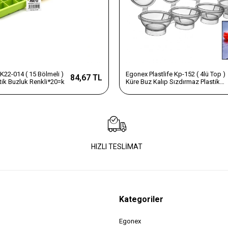
K22-014 ( 15 Bölmeli )
Egonex Plastlife Kp-152 ( 4lü Top )
84,67 TL
stik Buzluk Renkli*20=k
Küre Buz Kalıp Sızdırmaz Plastik
Buzluk*48=k
HIZLI TESLİMAT
Kategoriler
Egonex