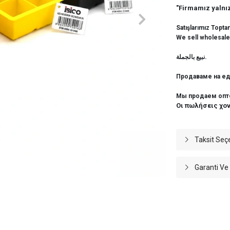
"Firmamız yalnız
Satışlarımız Topta
We sell wholesale
نبيع بالجملة.
Продаваме на ед
Мы продаем опт
Οι πωλήσεις χο
Taksit Seç
Garanti Ve