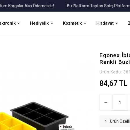
argolar Alıcı Ödemelidir!
Bu Platform Toptan Satış Platformudur
ektronik
Hediyelik
Kozmetik
Hırdavat
Egonex İbi
Renkli Buz
Ürün Kodu:
36
84,67 TL
Ürün Özelli