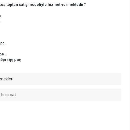
ca toptan satış modeliyle hizmet vermektedir."
n
.
ро.
ом.
νδρικής μας
enekleri
 Teslimat