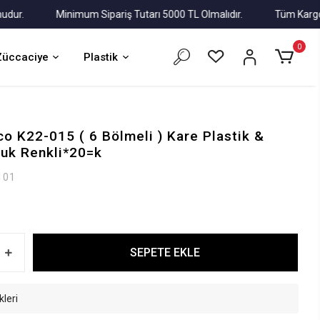
.
Minimum Sipariş Tutarı 5000 TL Olmalıdır.
Tüm Kargolar Al
0
Züccaciye
Plastik
co K22-015 ( 6 Bölmeli ) Kare Plastik &
luk Renkli*20=k
101
SEPETE EKLE
kleri