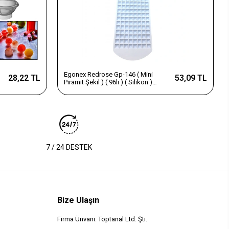
Egonex Redrose Gp-146 ( Mini
28,22 TL
53,09 TL
Piramit Şekil ) ( 96lı ) ( Silikon )
Buzluk Kalıp ( Renkli ) ( Askılıklı
)*60=k
7 / 24 DESTEK
Bize Ulaşın
Firma Ünvanı: Toptanal Ltd. Şti.