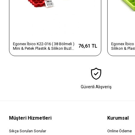
Egonex İbico K22-016 ( 38 Bölmeli )
Egonex İbico 
76,61 TL
Mini & Petek Plastik & Silikon Buzluk
Silikon & Pla
Renkli*24=k
Güvenli Alışveriş
Müşteri Hizmetleri
Kurumsal
Sıkça Sorulan Sorular
Online Ödeme