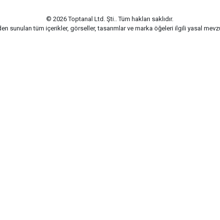
© 2026 Toptanal Ltd. Şti.. Tüm hakları saklıdır.
n sunulan tüm içerikler, görseller, tasarımlar ve marka öğeleri ilgili yasal me
G-Soft | E-ticaret paketleri ile hazırlanmıştır.