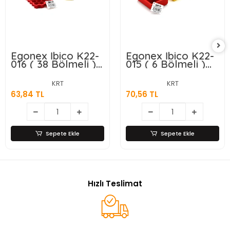
Egonex İbico K22-
Egonex İbico K22-
016 ( 38 Bölmeli )
015 ( 6 Bölmeli )
Mini & Petek
Kare Plastik &
Plastik & Silikon
Renkli Buzluk
KRT
KRT
Buzluk
Renkli*20=k
63,84 TL
70,56 TL
Renkli*24=k
Sepete Ekle
Sepete Ekle
Hızlı Teslimat