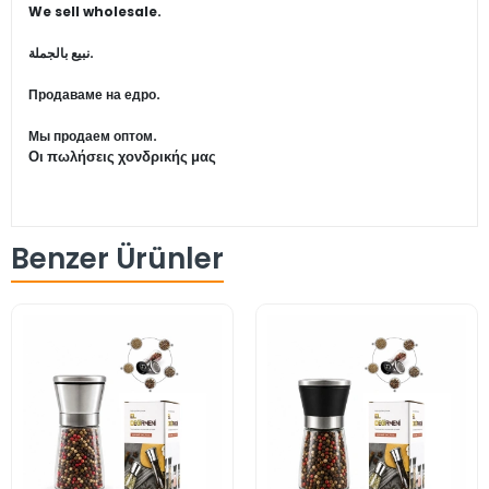
We sell wholesale.
نبيع بالجملة.
Продаваме на едро.
Мы продаем оптом.
Οι πωλήσεις χονδρικής μας
Benzer Ürünler