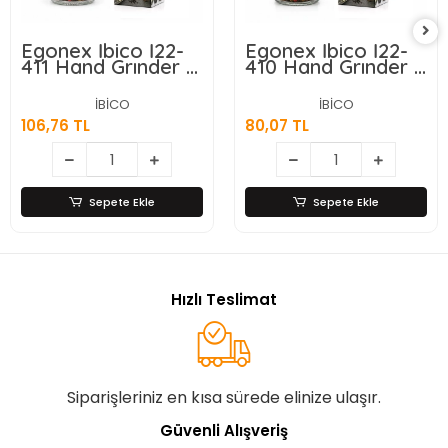
Egonex İbico İ22-
Egonex İbico İ22-
411 Hand Grınder (
410 Hand Grınder (
Küçük ) ( Cam
Küçük ) ( Cam
Hazneli & Krom
Hazneli &
İBİCO
İBİCO
Kaplama
Pls.kapaklı &
106,76 TL
80,07 TL
Pls.kapaklı ) Tuz &
Krom Belli ) Tuz &
Baharat
Baharat
Öğütücü*80
Öğütücü*80
Sepete Ekle
Sepete Ekle
Hızlı Teslimat
Siparişleriniz en kısa sürede elinize ulaşır.
Güvenli Alışveriş