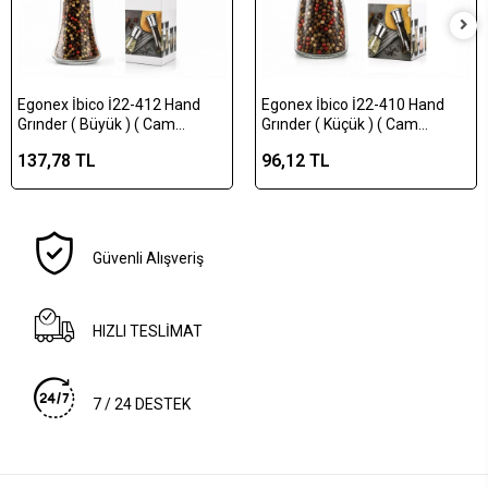
Egonex İbico İ22-412 Hand
Egonex İbico İ22-410 Hand
Grınder ( Büyük ) ( Cam
Grınder ( Küçük ) ( Cam
Hazneli & Krom Kaplama
Hazneli & Pls.kapaklı & Krom
137,78 TL
96,12 TL
Pls.kapaklı ) Tuz & Baharat
Belli ) Tuz & Baharat
Öğütücü*80
Öğütücü*80
Güvenli Alışveriş
HIZLI TESLİMAT
7 / 24 DESTEK