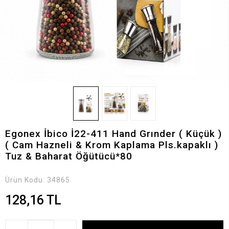
Egonex İbico İ22-411 Hand Grınder ( Küçük )
( Cam Hazneli & Krom Kaplama Pls.kapaklı )
Tuz & Baharat Öğütücü*80
Ürün Kodu:
34865
128,16 TL