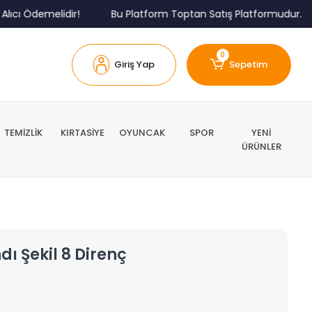
Ödemelidir!
Bu Platform Toptan Satış Platformudur.
M
0
Giriş Yap
Sepetim
TEMİZLİK
KIRTASİYE
OYUNCAK
SPOR
YENİ
ÜRÜNLER
dı Şekil 8 Direnç