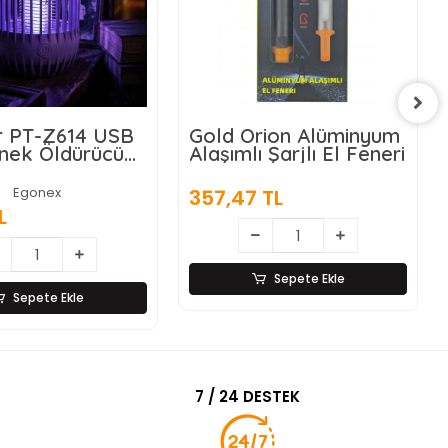
rion Alüminyum
Matematik İşlem
ı Şarjlı El Feneri
Rulosu (Tek İşlem
Seçenekli)
Egonex
 TL
39,72 TL
Sepete Ekle
Sepete Ekle
7 / 24 DESTEK