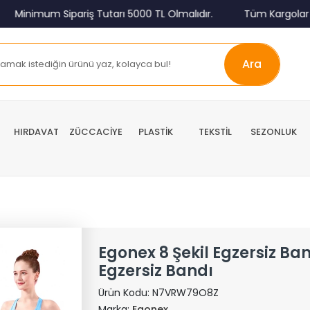
nimum Sipariş Tutarı 5000 TL Olmalıdır.
Tüm Kargolar Alıcı 
Ara
HIRDAVAT
ZÜCCACİYE
PLASTİK
TEKSTİL
SEZONLUK
Egonex 8 Şekil Egzersiz Ban
Egzersiz Bandı
Ürün Kodu:
N7VRW79O8Z
Marka:
Egonex