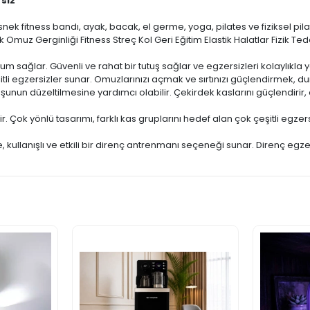
rsiz
 esnek fitness bandı, ayak, bacak, el germe, yoga, pilates ve fiziksel pilat
 Omuz Gerginliği Fitness Streç Kol Geri Eğitim Elastik Halatlar Fizik Ted
m sağlar. Güvenli ve rahat bir tutuş sağlar ve egzersizleri kolaylıkla
 egzersizler sunar. Omuzlarınızı açmak ve sırtınızı güçlendirmek, duruş
un düzeltilmesine yardımcı olabilir. Çekirdek kaslarını güçlendirir, d
ok yönlü tasarımı, farklı kas gruplarını hedef alan çok çeşitli egzersizle
e, kullanışlı ve etkili bir direnç antrenmanı seçeneği sunar. Direnç egze