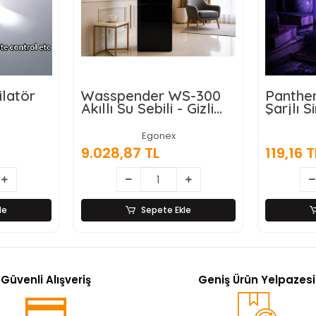
WS-300
Panther PT-Z614 USB
Gold O
- Gizli
Şarjlı Sinek Öldürücü
Alaşıml
Lamba
kran
Egonex
357,47
119,16 TL
kle
Sepete Ekle
Güvenli Alışveriş
Geniş Ürün Yelpazesi