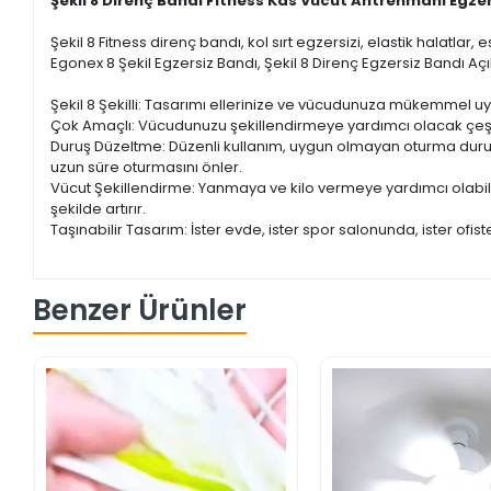
Şekil 8 Direnç Bandı Fitness Kas Vücut Antrenmanı Egze
Şekil 8 Fitness direnç bandı, kol sırt egzersizi, elastik halatlar,
Egonex 8 Şekil Egzersiz Bandı, Şekil 8 Direnç Egzersiz Bandı Açık
Şekil 8 Şekilli: Tasarımı ellerinize ve vücudunuza mükemmel uyu
Çok Amaçlı: Vücudunuzu şekillendirmeye yardımcı olacak çeşitli
Duruş Düzeltme: Düzenli kullanım, uygun olmayan oturma duruşun
uzun süre oturmasını önler.
Vücut Şekillendirme: Yanmaya ve kilo vermeye yardımcı olabilir. Ç
şekilde artırır.
Taşınabilir Tasarım: İster evde, ister spor salonunda, ister ofist
Benzer Ürünler