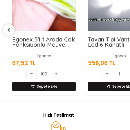
k
Tavan Tipi Vantilatör
Wasspender 
Led 6 Kanatlı
Akıllı Su Sebili 
Damacanalı -
Dokunmatik E
Egonex
Egonex
556,06 TL
9.028,87 TL
Sepete Ekle
Sepete E
Hızlı Teslimat