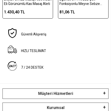
Eli Görünümlü Kas Masaj Aleti
Fonksiyonlu Meyve Sebze
Soyacağı, Jülyen Dilimleyici ve
1.430,40 TL
81,06 TL
Şişe Açacağı – Ahşap Saplı
Paslanmaz Çelik
Güvenli Alışveriş
HIZLI TESLİMAT
7 / 24 DESTEK
Müşteri Hizmetleri
Kurumsal