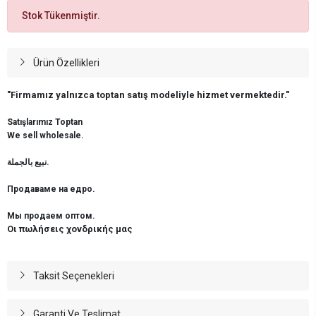
Stok Tükenmiştir.
Ürün Özellikleri
"Firmamız yalnızca toptan satış modeliyle hizmet vermektedir."
Satışlarımız Toptan
We sell wholesale.
نبيع بالجملة.
Продаваме на едро.
Мы продаем оптом.
Οι πωλήσεις χονδρικής μας
Taksit Seçenekleri
Garanti Ve Teslimat