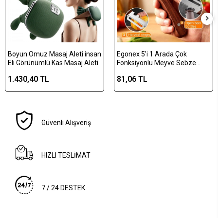
Boyun Omuz Masaj Aleti insan
Egonex 5'i 1 Arada Çok
Eli Görünümlü Kas Masaj Aleti
Fonksiyonlu Meyve Sebze
Soyacağı, Jülyen Dilimleyici ve
1.430,40 TL
81,06 TL
Şişe Açacağı – Ahşap Saplı
Paslanmaz Çelik
Güvenli Alışveriş
HIZLI TESLİMAT
7 / 24 DESTEK