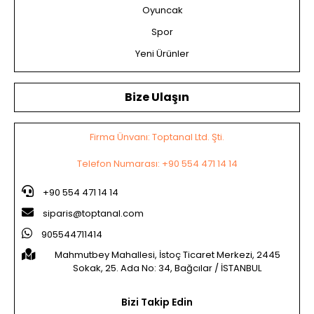
Oyuncak
Spor
Yeni Ürünler
Bize Ulaşın
Firma Ünvanı: Toptanal Ltd. Şti.
Telefon Numarası: +90 554 471 14 14
+90 554 471 14 14
siparis@toptanal.com
905544711414
Mahmutbey Mahallesi, İstoç Ticaret Merkezi, 2445
Sokak, 25. Ada No: 34, Bağcılar / İSTANBUL
Bizi Takip Edin