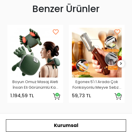
Benzer Ürünler
Boyun Omuz Masaj Aleti
Egonex 5'i 1 Arada Çok
İnsan Eli Görünümlü Kas
Fonksiyonlu Meyve Sebze
Masaj Aleti
Soyacağı, Jülyen
1.194,59 TL
59,73 TL
Dilimleyici Ve Şişe
Açacağı – Ahşap Saplı
Paslanmaz Çelik
Kurumsal