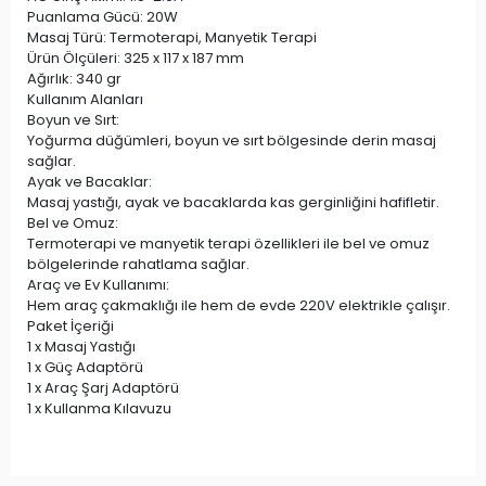
Puanlama Gücü: 20W
Masaj Türü: Termoterapi, Manyetik Terapi
Ürün Ölçüleri: 325 x 117 x 187 mm
Ağırlık: 340 gr
Kullanım Alanları
Boyun ve Sırt:
Yoğurma düğümleri, boyun ve sırt bölgesinde derin masaj
sağlar.
Ayak ve Bacaklar:
Masaj yastığı, ayak ve bacaklarda kas gerginliğini hafifletir.
Bel ve Omuz:
Termoterapi ve manyetik terapi özellikleri ile bel ve omuz
bölgelerinde rahatlama sağlar.
Araç ve Ev Kullanımı:
Hem araç çakmaklığı ile hem de evde 220V elektrikle çalışır.
Paket İçeriği
1 x Masaj Yastığı
1 x Güç Adaptörü
1 x Araç Şarj Adaptörü
1 x Kullanma Kılavuzu