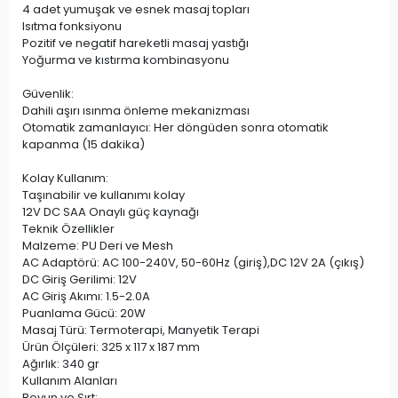
4 adet yumuşak ve esnek masaj topları
Isıtma fonksiyonu
Pozitif ve negatif hareketli masaj yastığı
Yoğurma ve kıstırma kombinasyonu
Güvenlik:
Dahili aşırı ısınma önleme mekanizması
Otomatik zamanlayıcı: Her döngüden sonra otomatik
kapanma (15 dakika)
Kolay Kullanım:
Taşınabilir ve kullanımı kolay
12V DC SAA Onaylı güç kaynağı
Teknik Özellikler
Malzeme: PU Deri ve Mesh
AC Adaptörü: AC 100-240V, 50-60Hz (giriş),DC 12V 2A (çıkış)
DC Giriş Gerilimi: 12V
AC Giriş Akımı: 1.5-2.0A
Puanlama Gücü: 20W
Masaj Türü: Termoterapi, Manyetik Terapi
Ürün Ölçüleri: 325 x 117 x 187 mm
Ağırlık: 340 gr
Kullanım Alanları
Boyun ve Sırt: