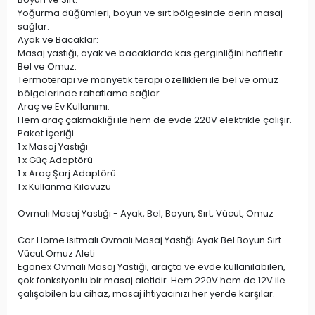
Yoğurma düğümleri, boyun ve sırt bölgesinde derin masaj
sağlar.
Ayak ve Bacaklar:
Masaj yastığı, ayak ve bacaklarda kas gerginliğini hafifletir.
Bel ve Omuz:
Termoterapi ve manyetik terapi özellikleri ile bel ve omuz
bölgelerinde rahatlama sağlar.
Araç ve Ev Kullanımı:
Hem araç çakmaklığı ile hem de evde 220V elektrikle çalışır.
Paket İçeriği
1 x Masaj Yastığı
1 x Güç Adaptörü
1 x Araç Şarj Adaptörü
1 x Kullanma Kılavuzu
Ovmalı Masaj Yastığı - Ayak, Bel, Boyun, Sırt, Vücut, Omuz
Car Home Isıtmalı Ovmalı Masaj Yastığı Ayak Bel Boyun Sırt
Vücut Omuz Aleti
Egonex Ovmalı Masaj Yastığı, araçta ve evde kullanılabilen,
çok fonksiyonlu bir masaj aletidir. Hem 220V hem de 12V ile
çalışabilen bu cihaz, masaj ihtiyacınızı her yerde karşılar.