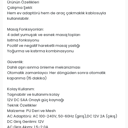
Ürünün Özellikleri
Çalışma Şekli:
Hem ev adaptörü hem de araç çakmaklık kablosuyla
kullanılabilir.
Masaj Fonksiyonları:
4 adet yumuşak ve esnek masaj topları
Isıtma fonksiyonu
Pozitif ve negatif hareketli masaj yastığı
Yoğurma ve kıstırma kombinasyonu
Güvenlik:
Dahili aşırı ısınma önleme mekanizması
Otomatik zamanlayıcı: Her döngüden sonra otomatik
kapanma (15 dakika)
Kolay Kullanım:
Taşınabilir ve kullanımı kolay
12V DC SAA Onaylı güç kaynağı
Teknik Özellikler
Malzeme: PU Deri ve Mesh
AC Adaptörü: AC 100-240V, 50-60Hz (giriş),DC 12V 2A (çıkış)
DC Giriş Gerilimi: 12V
AC Giriş Akımı: 1.5-2.0A