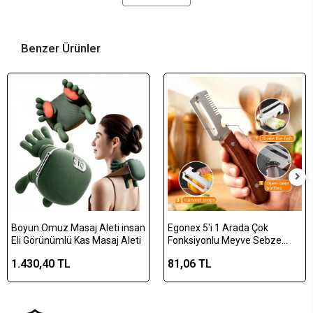
Benzer Ürünler
Boyun Omuz Masaj Aleti insan
Egonex 5'i 1 Arada Çok
Eli Görünümlü Kas Masaj Aleti
Fonksiyonlu Meyve Sebze
Soyacağı, Jülyen Dilimleyici ve
1.430,40 TL
81,06 TL
Şişe Açacağı – Ahşap Saplı
Paslanmaz Çelik