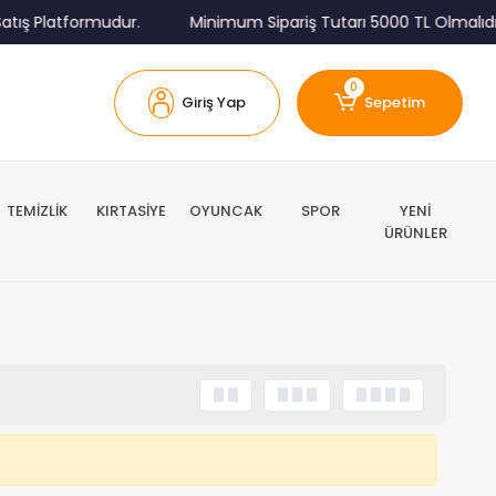
tış Platformudur.
Minimum Sipariş Tutarı 5000 TL Olmalıdır
0
Giriş Yap
Sepetim
TEMİZLİK
KIRTASİYE
OYUNCAK
SPOR
YENİ
ÜRÜNLER