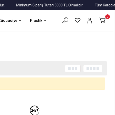
Minimum Sipariş Tutarı 5000 TL Olmalıdır.
Tüm Kargolar Alı
0
Züccaciye
Plastik