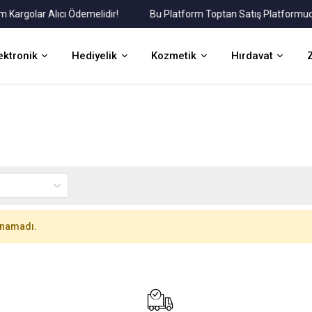
rgolar Alıcı Ödemelidir!
Bu Platform Toptan Satış Platformudur.
ektronik
Hediyelik
Kozmetik
Hırdavat
unamadı.