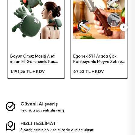
Bahçe El Aletleri
Boyun Omuz Masaj Aleti
Egonex 5'i 1 Arada Çok
insan Eli Görünümlü Kas
Fonksiyonlu Meyve Sebze
Masaj Aleti
Soyacağı, Jülyen Dilimleyici
1.191,56 TL + KDV
67,52 TL + KDV
ve Şişe Açacağı – Ahşap
Saplı Paslanmaz Çelik
Güvenli Alışveriş
tek tikla güvenli̇ alişveri̇ş
HIZLI TESLİMAT
siparişleriniz en kısa sürede elinize ulaşır.