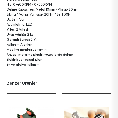
Hız: 0-400RPM / 0-1350RPM
Delme Kapasitesi: Metal 10mm / Ahşap 20mm
Pet Shop Ürünleri
Sıkma / Açma: Yumuşak 20Nm / Sert 30Nm
Uç Seti: Var
Aydınlatma: LED
Kişisel Güvenlik Ürünleri
Vites: 2 Vitesli
Ürün Ağırlığı: 2 kg
Garanti Süresi: 2 Yıl
Kişisel Bakım Aletleri
Kullanım Alanları
Mobilya montajı ve tamiri
Ahşap, metal ve plastik yüzeylerde delme
Güvenlik Ürünleri
Elektrik ve tesisat işleri
Ev ve atölye kullanımı
Temizlik Aletleri
Benzer Ürünler
Kişisel Temizlik Ürünleri
Bisiklet & Motor Malzemeleri
Ev & Ofis Dekor Ürünleri