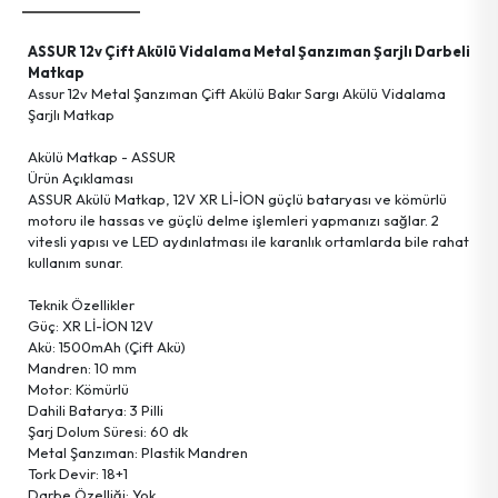
Kişisel Bakım Ürünleri
Tartı Ürünleri
Askı Grup
ASSUR 12v Çift Akülü Vidalama Metal Şanzıman Şarjlı Darbeli
Ayna Grup
Terzi El Aletleri
Hobi Ürünleri
Matkap
Assur 12v Metal Şanzıman Çift Akülü Bakır Sargı Akülü Vidalama
Şarjlı Matkap
Güvenlik Ürünleri
Temizlik Ürünleri
Tekstil Ürünleri
Akülü Matkap - ASSUR
Ürün Açıklaması
Haşere İlaç & Makine & Ürünleri
Ev Gereçleri
Kişisel Eşyalar
ASSUR Akülü Matkap, 12V XR Lİ-İON güçlü bataryası ve kömürlü
motoru ile hassas ve güçlü delme işlemleri yapmanızı sağlar. 2
vitesli yapısı ve LED aydınlatması ile karanlık ortamlarda bile rahat
Aydınlatma Ürünleri
Temizlik Gereçleri
kullanım sunar.
Teknik Özellikler
Parti Ürünleri
Okul & Ofis Malzemeleri
Güç: XR Lİ-İON 12V
Akü: 1500mAh (Çift Akü)
Mandren: 10 mm
Bilgisayar Malzemeleri
Deniz Ürünleri
Motor: Kömürlü
Dahili Batarya: 3 Pilli
Şarj Dolum Süresi: 60 dk
Streç Film &ürünleri
Metal Şanzıman: Plastik Mandren
Tork Devir: 18+1
Darbe Özelliği: Yok
Tv & Radyo & Uydu &ürünleri