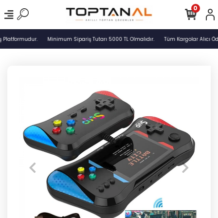
0
 Platformudur.
Minimum Sipariş Tutarı 5000 TL Olmalıdır.
Tüm Kargolar Alıcı Öde