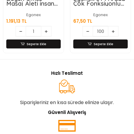
Masaj Aleti insan
Çok Fonksiyonlu
Eli Görünümlü Kas
Meyve Sebze
Masaj Aleti
Soyacağı, Jülyen
Egonex
Egonex
Dilimleyici ve Şişe
1.191,13 TL
67,50 TL
Açacağı – Ahşap
Saplı Paslanmaz
Çelik
Sepete Ekle
Sepete Ekle
Hızlı Teslimat
Siparişleriniz en kısa sürede elinize ulaşır.
Güvenli Alışveriş