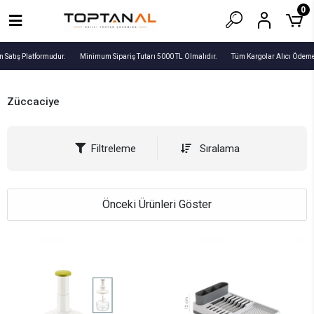
0
tış Platformudur.
Minimum Sipariş Tutarı 5000 TL Olmalıdır.
Tüm Kargolar Alıcı Ödemelidi
Züccaciye
Filtreleme
Sıralama
Önceki Ürünleri Göster