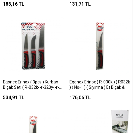
188,16 TL
131,71 TL
Saplı ) ( %100 El İşçilik )*15x1
Egonex Erinox ( 3pcs ) Kurban
Egonex Erinox ( R-030k ) ( R032k
Bıçak Seti ( R-032k--r-320y--r-
) ( No-1 ) ( Sıyırma ) Et Bıçak &
0403 ) (kemik Sıyırma & Deri
Kurban ( Soft Çift Baskı Renkli
534,91 TL
176,06 TL
Soyma=yüzme & Kurban
Plastik Saplı )*15x1
Bıçak)*50