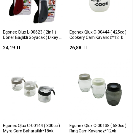
Egonex Qlux L-00623 ( 2in1 )
Egonex Qlux C-00444 ( 425cc )
Döner Başlıklı Soyacak ( Dikey &
Cookery Cam Kavanoz*12=k
Yatay Kullanım )*50=k
24,19 TL
26,88 TL
Egonex Qlux C-00144 ( 300cc )
Egonex Qlux C-00138 ( 580cc )
Myra Cam Baharatlık*18=k
Rıng Cam Kavanoz*12=k