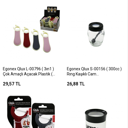
Egonex Qlux L-00796 ( 3ın1 )
Egonex Qlux S-00156 ( 300cc )
Çok Amaçlı Açacak Plastik (
Rıng Kaşıklı Cam
Metal - Plastik - Kavanoz
Baharatlık*24=k
29,57 TL
26,88 TL
Açacak )*48=k