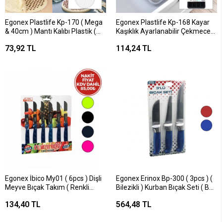
Egonex Plastlife Kp-170 ( Mega
Egonex Plastlife Kp-168 Kayar
& 40cm ) Mantı Kalıbı Plastik (
Kaşıklık Ayarlanabilir Çekmece
199 Mantı )*36=k
İçi ( 29x49x33cm )*18=k
73,92 TL
114,24 TL
Egonex İbico My01 ( 6pcs ) Dişli
Egonex Erinox Bp-300 ( 3pcs ) (
Meyve Bıçak Takım ( Renkli
Bilezikli ) Kurban Bıçak Seti ( Bp-
)*20x6
320y--bp-036k--bp-0403 ) ( No:2
134,40 TL
564,48 TL
Kemik Sıyırma & No:0 Yüzme &
No:3 Et Kurban Bıçak)*50