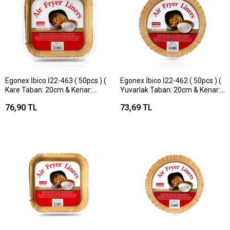
Egonex İbico İ22-463 ( 50pcs ) (
Egonex İbico İ22-462 ( 50pcs ) (
Kare Taban: 20cm & Kenar:
Yuvarlak Taban: 20cm & Kenar:
4.5cm ) Air Fryer Pişirme Kalıp (
4.5cm ) Air Fryer Pişirme Kalıp (
76,90 TL
73,69 TL
Kağıt )*100
Kağıt )*100