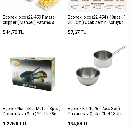
Egonex İbico İ22-459 Patato-
Egonex İbico İ22-454 ( 10pcs ) (
chıpper ( Manuel ) Patates &
20.5cm ) Ocak Zemini Koruyucu
Sebze Dilimleme Makinesi (
( Alüminyum Folyo )*160
544,70 TL
57,67 TL
Komple Metal ) ( Üstten Kollu
)*36
Egonex Nur Işıklar Metal ( 3pcs )
Egonex Krt-1076 ( 2pcs Set )
Döküm Tava Seti ( 20-24-28cm
Paslanmaz Çelik ( Cheff Sütlük
)*1
& Sosluk=14cm & Derin
1.276,80 TL
194,88 TL
Kap=17cm )*40