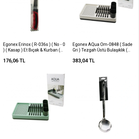
Egonex Erinox ( R-036s ) ( No - 0
Egonex AQua Om-0848 ( Sade
) ( Kasap ) Et Bıçak & Kurban (
Gri ) Tezgah Üstü Bulaşıklık (
Soft Çift Baskı Renkli Plastik
Tabaklık & Kaşıklık ) (
176,06 TL
383,04 TL
Saplı )*15x1
26x42x12cm )*6=k