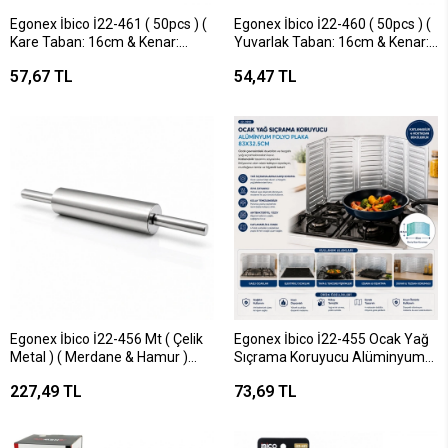
Egonex İbico İ22-461 ( 50pcs ) (
Egonex İbico İ22-460 ( 50pcs ) (
Kare Taban: 16cm & Kenar:
Yuvarlak Taban: 16cm & Kenar:
4.5cm ) Air Fryer Pişirme Kalıp (
4.5cm ) Air Fryer Pişirme Kalıp (
57,67 TL
54,47 TL
Kağıt )*200
Kağıt )*200
Egonex İbico İ22-456 Mt ( Çelik
Egonex İbico İ22-455 Ocak Yağ
Metal ) ( Merdane & Hamur )
Sıçrama Koruyucu Alüminyum
Rulosu ( 40cm )*72
Folyo Plaka ( 84x32.5cm )*100
227,49 TL
73,69 TL