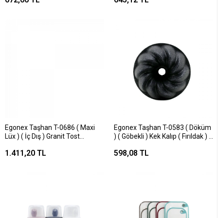
Egonex Taşhan T-0686 ( Maxi
Egonex Taşhan T-0583 ( Döküm
Lüx ) ( İç Dış ) Granit Tost
) ( Göbekli ) Kek Kalıp ( Fırıldak ) (
Makinası*10
Çap: 25cm & Derinlik: 10cm )*20
1.411,20 TL
598,08 TL