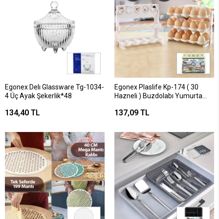
Egonex Delı Glassware Tg-1034-
Egonex Plaslife Kp-174 ( 30
4 Üç Ayak Şekerlik*48
Hazneli ) Buzdolabı Yumurta
Organizeri 3 Katlı*12=k
134,40 TL
137,09 TL