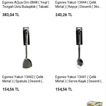
Egonex AQua Om-0848 ( Yeşil )
Egonex Yakut-13444 ( Çelik
Tezgah Üstü Bulaşıklık ( Tabaklık
Metal ) ( Kepçe ) Desenli ( 36cm
& Kaşıklık ) ( 26x42x12cm )*6=k
)*12x6
383,04 TL
243,26 TL
Egonex Yakut-13442 ( Çelik
Egonex Yakut-13441 ( Çelik
Metal ) ( Spatula ) Desenli (
Metal ) ( Servis Kaşık ) Desenli (
36cm )*12x6
36cm )*12x6
154,56 TL
154,56 TL