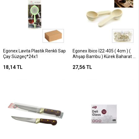
Egonex Lavıta Plastik Renkli Sap
Egonex İbico İ22-405 ( 4cm ) (
Çay Süzgeç*24x1
Ahşap Bambu ) Kürek Baharat (
Kaşık & Kürek )*50x30
18,14 TL
27,56 TL