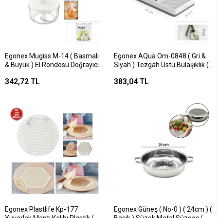
Egonex Mugiss M-14 ( Basmalı
Egonex AQua Om-0848 ( Gri &
& Büyük ) El Rondosu Doğrayıcı (
Siyah ) Tezgah Üstü Bulaşıklık (
3 Bıçaklı ) ( Mika Kristal
Tabaklık & Kaşıklık ) (
342,72 TL
383,04 TL
Pls.hazne= 1.5lt )*12=k
26x42x12cm )*6=k
Egonex Plastlife Kp-177
Egonex Güneş ( No-0 ) ( 24cm ) (