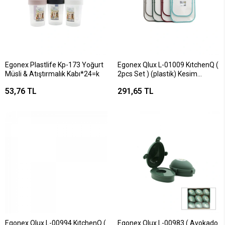
Egonex Plastlife Kp-173 Yoğurt
Egonex Qlux L-01009 KıtchenQ (
Müsli & Atıştırmalık Kabı*24=k
2pcs Set ) (plastik) Kesim
Panosu (19x24cm &
53,76 TL
291,65 TL
23.3x35.5cm) (renkli Silikon
Kenar & Kenar Delikli
Tutamak)*8=k
Egonex Qlux L-00994 KıtchenQ (
Egonex Qlux L-00983 ( Avokado