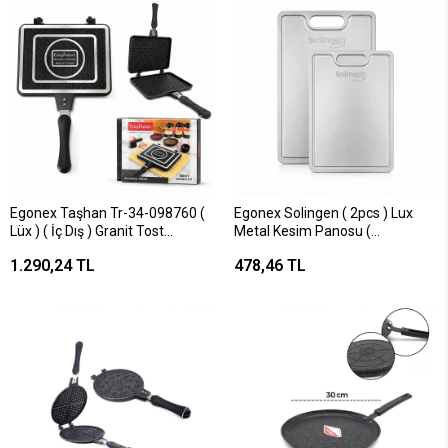
Egonex Taşhan Tr-34-098760 (
Egonex Solingen ( 2pcs ) Lux
Lüx ) ( İç Dış ) Granit Tost
Metal Kesim Panosu (
Makinası*10
230x340mm & 200x300mm &
1.290,24 TL
478,46 TL
1mm ) ( Paslanmaz Çelik )*12=k