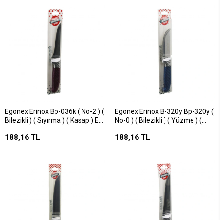
Egonex Erinox Bp-036k ( No-2 ) (
Egonex Erinox B-320y Bp-320y (
Bilezikli ) ( Sıyırma ) ( Kasap ) Et
No-0 ) ( Bilezikli ) ( Yüzme ) (
Bıçak & Kurban ( Renkli Plastik
Kasap ) Et Bıçak & Kurban (
188,16 TL
188,16 TL
Kaymaz Saplı ) ( %100 El İşçilik
Renkli Plastik Kaymaz Saplı ) (
)*15x1
%100 El İşçilik )*15x1