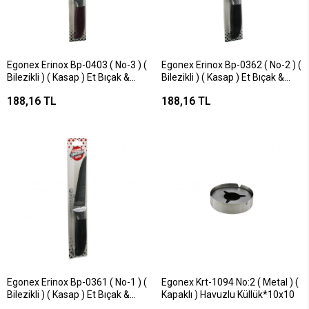
Egonex Erinox Bp-0403 ( No-3 ) (
Egonex Erinox Bp-0362 ( No-2 ) (
Bilezikli ) ( Kasap ) Et Bıçak &
Bilezikli ) ( Kasap ) Et Bıçak &
Kurban ( Renkli Plastik Kaymaz
Kurban ( Renkli Plastik Kaymaz
188,16 TL
188,16 TL
Saplı ) ( %100 El İşçilik )*15x1
Saplı ) ( %100 El İşçilik )*15x1
Egonex Erinox Bp-0361 ( No-1 ) (
Egonex Krt-1094 No:2 ( Metal ) (
Bilezikli ) ( Kasap ) Et Bıçak &
Kapaklı ) Havuzlu Küllük*10x10
Kurban ( Renkli Plastik Kaymaz