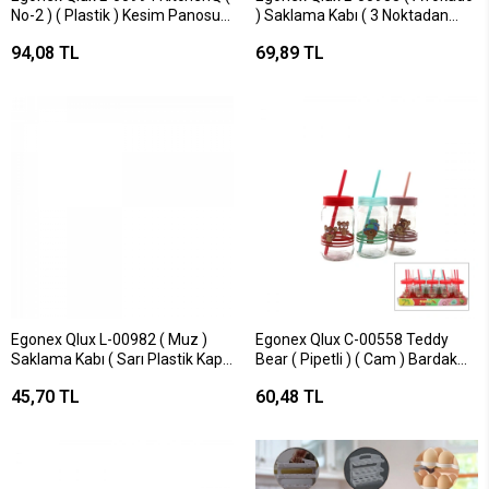
No-2 ) ( Plastik ) Kesim Panosu
) Saklama Kabı ( 3 Noktadan
(19x24cm) ( Renkli Silikon Kenar
Kilitli & Renkli Plastik Kap )*27=k
94,08 TL
69,89 TL
& Kenar Delikli Tutamak )*30=k
Egonex Qlux L-00982 ( Muz )
Egonex Qlux C-00558 Teddy
Saklama Kabı ( Sarı Plastik Kap )
Bear ( Pipetli ) ( Cam ) Bardak
( Tek Nokta Kilitli & Askı Halkalı ) (
(ayıcık Resimli) ( No-2 ) ( 370cc )
45,70 TL
60,48 TL
Hava Alma Delikli )*30=k
( Renkli Plastik Kapak )*20=k