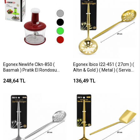
Egonex Newlife Clkn-850 (
Egonex İbico İ22-451 ( 27cm ) (
Basmalı ) Pratik El Rondosu
Altın & Gold ) ( Metal ) ( Servis
Doğrayıcı ( 3 Bıçaklı ) ( Mika
Kevgir )*12x10
248,64 TL
136,49 TL
Kristal Pls.hazne)*18