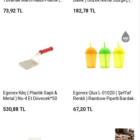
Yuvarlak Mantı Kalıbı Plastik (
Basık ) Süzek Metal Süzgeç (
Çap = 41cm )*36=k
Kulplu )*100
73,92 TL
182,78 TL
Egonex Kılıç ( Plastik Saplı &
Egonex Qlux L-01020 ( Şeffaf
Metal ) No-4 Et Dövecek*50
Renkli ) Raınbow Pipetli Bardak
Plastik ( 450ml )*12x10
530,88 TL
67,20 TL