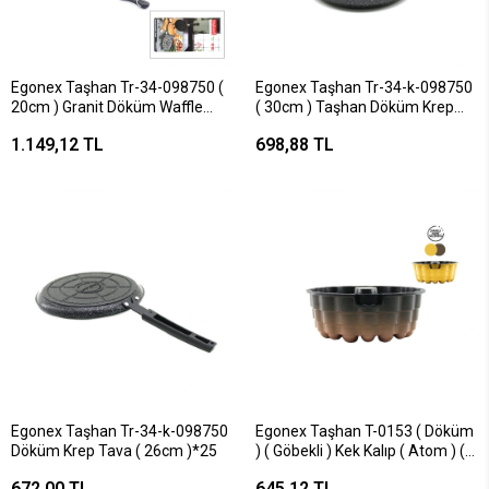
Egonex Taşhan Tr-34-098750 (
Egonex Taşhan Tr-34-k-098750
20cm ) Granit Döküm Waffle
( 30cm ) Taşhan Döküm Krep
Tava ( Bakalit Sap )*10
Tava*20
1.149,12 TL
698,88 TL
Egonex Taşhan Tr-34-k-098750
Egonex Taşhan T-0153 ( Döküm
Döküm Krep Tava ( 26cm )*25
) ( Göbekli ) Kek Kalıp ( Atom ) (
Çap: 26cm & Derinlik: 8cm )*16
672,00 TL
645,12 TL