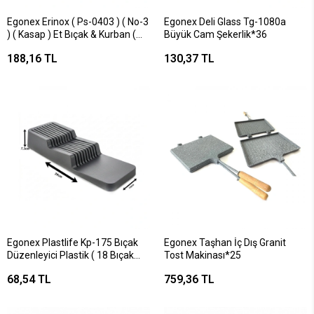
Egonex Erinox ( Ps-0403 ) ( No-3
Egonex Deli Glass Tg-1080a
) ( Kasap ) Et Bıçak & Kurban (
Büyük Cam Şekerlik*36
Sarı Ahşap Görünüm Plastik
188,16 TL
130,37 TL
Saplı )*15x8
Egonex Plastlife Kp-175 Bıçak
Egonex Taşhan İç Dış Granit
Düzenleyici Plastik ( 18 Bıçak
Tost Makinası*25
Kapasite )*24
68,54 TL
759,36 TL