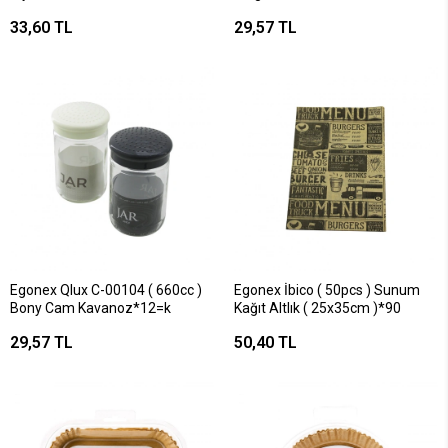
33,60 TL
29,57 TL
Egonex Qlux C-00104 ( 660cc )
Egonex İbico ( 50pcs ) Sunum
Bony Cam Kavanoz*12=k
Kağıt Altlık ( 25x35cm )*90
29,57 TL
50,40 TL