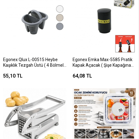
Egonex Qlux L-00515 Heybe
Egonex Emka Max-5585 Pratik
Kaşıklık Tezgah Üstü ( 4 Bölmeli
Kapak Açacak ( Şişe Kapağına
& Plastik )*32
Tak = Bas-bırak )*240
55,10 TL
64,08 TL