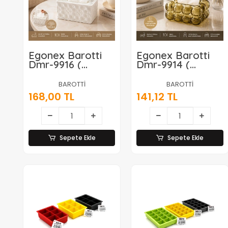
Egonex Barotti
Egonex Barotti
Dmr-9916 (
Dmr-9914 (
18.4x12.5x9cm ) (
19x13x9cm ) (
Beyaz ) ( Yaylı ) (
Kahverengi
BAROTTİ
BAROTTİ
Masaüstü )
Şeffaf ) ( Yaylı ) (
168,00 TL
141,12 TL
Dekoratif
Masaüstü ) (
Dikdörtgen
Bubble )
Peçetelik*60
Dekoratif Bulut
Peçetelik*60
Sepete Ekle
Sepete Ekle