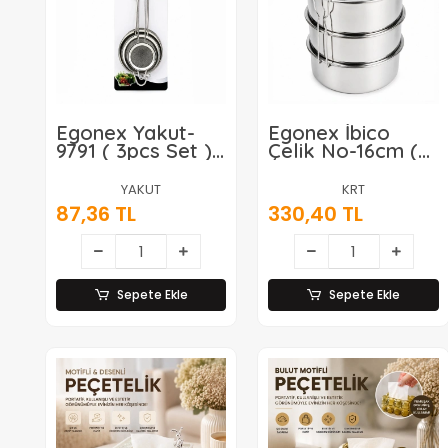
Egonex Yakut-
Egonex İbico
9791 ( 3pcs Set ) (
Çelik No-16cm (
Mini= 5-7-8cm )
3lü ) ( Metal )
Tel Süzgeç (
Sefer Tası (
YAKUT
KRT
Metal Çerçece ) (
Taşıma
87,36 TL
330,40 TL
Metal Sap=8.5-
Kulp=bağlama
10.5-10.5cm )*144
Kancalı )*50
Sepete Ekle
Sepete Ekle