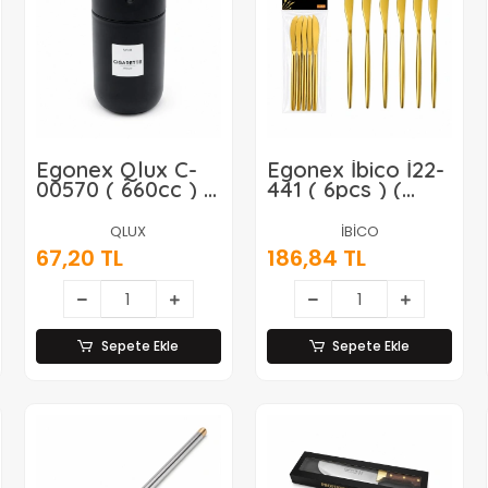
Egonex Qlux C-
Egonex İbico İ22-
00570 ( 660cc ) (
441 ( 6pcs ) (
Siyah Cam ) (
Gold ) Yemek
Siyah Plastik
Bıçak Seti ( 21cm
QLUX
İBİCO
Kapak ) Küllük (
)*10x10
67,20 TL
186,84 TL
No-08 Cıgarette
& Kül Tablası
)*12=k
Sepete Ekle
Sepete Ekle