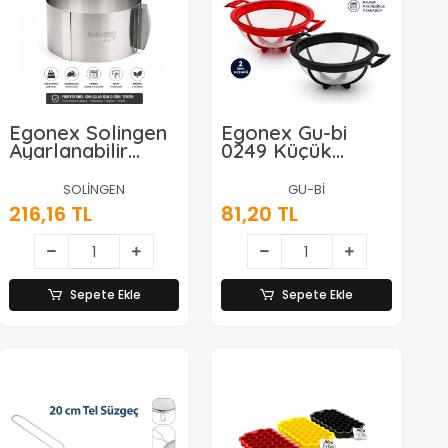
Egonex Solingen
Egonex Gu-bi
Ayarlanabilir
0249 Küçük
Metal Kek Kalıp (
Makarna Süzgeci
16-34cm )*24
Plastik*32
SOLİNGEN
GU-Bİ
216,16 TL
81,20 TL
Sepete Ekle
Sepete Ekle