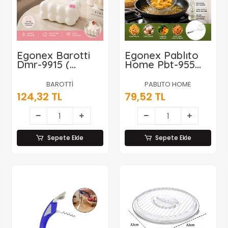
Egonex Barotti
Egonex Pablıto
Dmr-9915 (
Home Pbt-955
19x12.5x8.5cm ) (
16cm Metal
Beyaz ) ( Yaylı ) (
Kevgir*10x30
BAROTTİ
PABLITO HOME
Masaüstü ) (
124,32 TL
79,52 TL
Bubble )
Dekoratif Bulut
Peçetelik*70
Sepete Ekle
Sepete Ekle