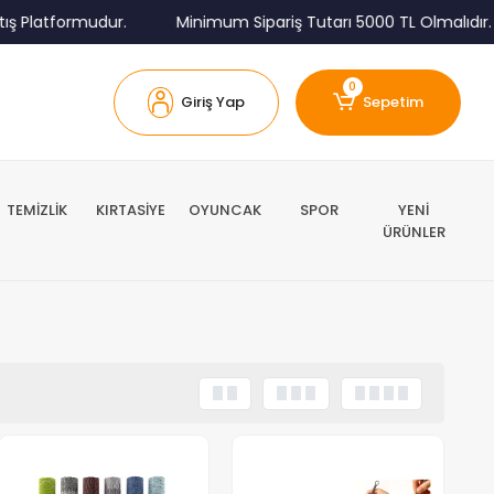
Platformudur.
Minimum Sipariş Tutarı 5000 TL Olmalıdır.
0
Giriş Yap
Sepetim
TEMİZLİK
KIRTASİYE
OYUNCAK
SPOR
YENİ
ÜRÜNLER