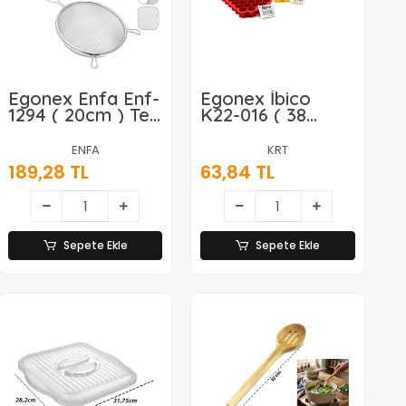
Egonex Enfa Enf-
Egonex İbico
1294 ( 20cm ) Tel
K22-016 ( 38
Süzgeç Metal
Bölmeli ) Mini &
Saplı Kulaklı*200
Petek Plastik &
ENFA
KRT
Silikon Buzluk
189,28 TL
63,84 TL
Renkli*24=k
Sepete Ekle
Sepete Ekle