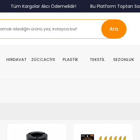
Tüm Kargolar Alıcı Ödemelidir!
Bu Platform Toptan Satış 
Ara
HIRDAVAT
ZÜCCACİYE
PLASTİK
TEKSTİL
SEZONLUK