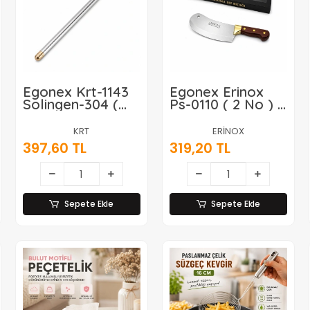
Egonex Krt-1143
Egonex Erinox
Solingen-304 (
Ps-0110 ( 2 No ) (
80cm ) ( Çelik )
Sarı ) ( Soğan &
Lux Metal
Kokoreç ) ( Zırh )
KRT
ERİNOX
Oklava*6x1
Satır Bıçak (
397,60 TL
319,20 TL
Dövme
Paslanmaz Çelik
)*100
Sepete Ekle
Sepete Ekle