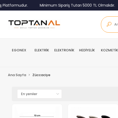
latformudur.
Minimum Sipariş Tutarı 5000 TL Olmalıdır.
EGONEX
ELEKTRİK
ELEKTRONİK
HEDİYELİK
KOZMETİK
Ana Sayfa
Züccaciye