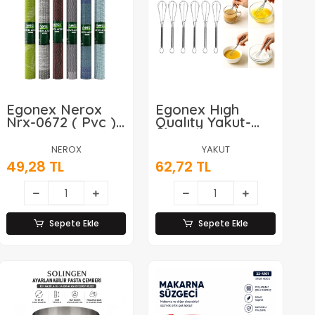
Egonex Nerox
Egonex Hıgh
Nrx-0672 ( Pvc ) (
Qualıty Yakut-
Kare ) Amerikan
10712 ( 6pcs ) (
Servis Altı &
Mini=13cm ) (
NEROX
YAKUT
Supla Altlık*30x8
Metal )
49,28 TL
62,72 TL
Çırpıcı*200
Sepete Ekle
Sepete Ekle