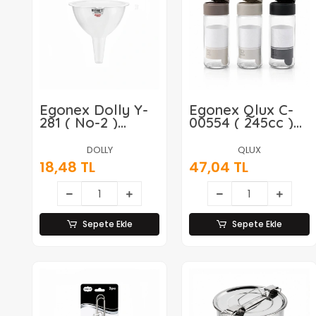
Egonex Dolly Y-
Egonex Qlux C-
281 ( No-2 )
00554 ( 245cc )
Şeffaf Huni*360
Lına
Baharatlık*12=k
DOLLY
QLUX
18,48 TL
47,04 TL
Sepete Ekle
Sepete Ekle